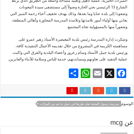
المبرات الخيرية، عملية تأهيل وتعبيد مساحة واسعة من الطريق الذي يربط
الشارع 13 الرئيسي بحي الحارة وصولاً إلى مستشفى سيدة المعونات
وصعودا إلى بلدة عنايا وما بعدها، وذلك بهدف تخفيف أعباء زحمة السير التي
يعاني منها أولياء أمور تلامذتها وتلامذة المدرسة المجاورة وأهالي المنطقة،
وشعوراً منها بالمسؤولية تجاه المجتمع.
وشكرت إدارة المدرسة رئيس بلدية المعيصرة الأستاذ زهير عمرو على
مساهمته الكريمة في المشروع من خلال تقديمه الأعمال التنفيذية كافة،
ورئيس بلدية جببل الأستاذ وسام زعرور وأعضاء البلدية والفرق التي واكبت
عملية التنفيذ على تعاونهم ومساندتهم، خدمة للناس وسلامة للأبناء والعابرين.
S
W
E
X
F
h
h
m
ac
ar
at
ai
e
e
sA
l
b
الوسوم
مدرسة رسول المحبة تعبّد طريقا في جبيل بدعم من المبرّات
p
o
p
o
عن mcg
k