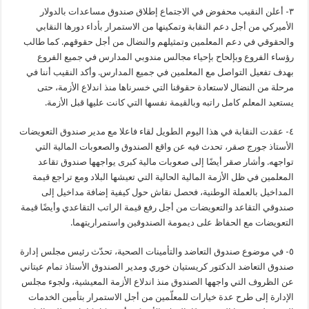
٣- أعلن النقيب محفوض في الاجتماع إطلاق صندوق مساعدات بالدولار
الأميركي من أجل دعم النقابة وتمكينها من الاستمرار بأداء دورها النقابي
والحقوقي في دعم المعلمين وتمثيلهم والنضال من أجل حقوقهم. كما طالب
رؤساء الفروع وبإلحاح بإحياء مجالس مندوبي المدارس في جميع الفروع
بهدف تفعيل التواصل مع المعلمين في جميع المدارس. وأكد النقيب أننا في
مرحلة من النضال لاستعادة حقوقنا التي خسرناها منذ اندلاع الأزمة، حتى
يستعيد المعلم كامل راتبه وبالقيمة نفسها التي كانت عليها قبل الأزمة.
٤- عقدت النقابة في هذا اليوم الطويل لقاء فاعلا مع مدير صندوق التعويضات
الأستاذ جورج صقر، تحدث فيه عن واقع الصندوق والصعوبات المالية التي
تواجهه. وأشار صقر أيضًا إلى صعوبات مالية كبرى يواجهها صندوق تقاعد
المعلمين في ظل الأزمة المالية الحالية التي تعيشها البلاد ومع تراجع قيمة
المداخيل بالعملة الوطنية، فحصل نقاش حول كيفية إضافة مداخيل إلى
صندوقي التقاعد والتعويضات من أجل رفع قيمة الراتب التقاعدي وأيضًا قيمة
التعويضات مع الحفاظ على ديمومة الصندوقين واستمراريتهما.
٥- في موضوع صندوق التعاضد والتأمينات الصحية، تحدّث رئيس مجلس إدارة
صندوق التعاضد الدكتور كريستيان خوري ومدير الصندوق الأستاذ تمام عيتاني
عن الظروف التي واجهها الصندوق منذ اندلاع الأزمة المعيشية، ولجوء مجلس
الإدارة إلى طرح عدة خيارات للمعلّمين من أجل الاستمرار بتأمين الخدمات