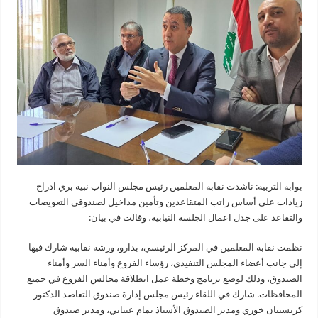
بوابة التربية: ناشدت نقابة المعلمين رئيس مجلس النواب نبيه بري ادراج
زيادات على أساس راتب المتقاعدين وتأمين مداخيل لصندوقي التعويضات
والتقاعد على جدل اعمال الجلسة النيابية، وقالت في بيان:
نظمت نقابة المعلمين في المركز الرئيسي، بدارو، ورشة نقابية شارك فيها
إلى جانب أعضاء المجلس التنفيذي، رؤساء الفروع وأمناء السر وأمناء
الصندوق، وذلك لوضع برنامج وخطة عمل انطلاقة مجالس الفروع في جميع
المحافظات. شارك في اللقاء رئيس مجلس إدارة صندوق التعاضد الدكتور
كريستيان خوري ومدير الصندوق الأستاذ تمام عيتاني، ومدير صندوق