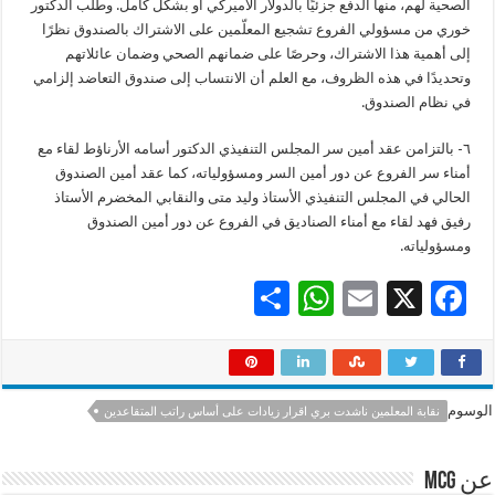
الصحية لهم، منها الدفع جزئيًا بالدولار الأميركي أو بشكل كامل. وطلب الدكتور
خوري من مسؤولي الفروع تشجيع المعلّمين على الاشتراك بالصندوق نظرًا
إلى أهمية هذا الاشتراك، وحرصًا على ضمانهم الصحي وضمان عائلاتهم
وتحديدًا في هذه الظروف، مع العلم أن الانتساب إلى صندوق التعاضد إلزامي
في نظام الصندوق.
٦- بالتزامن عقد أمين سر المجلس التنفيذي الدكتور أسامه الأرناؤط لقاء مع
أمناء سر الفروع عن دور أمين السر ومسؤولياته، كما عقد أمين الصندوق
الحالي في المجلس التنفيذي الأستاذ وليد متى والنقابي المخضرم الأستاذ
رفيق فهد لقاء مع أمناء الصناديق في الفروع عن دور أمين الصندوق
ومسؤولياته.
S
W
E
X
F
h
h
m
ac
ar
at
ai
e
e
sA
l
b
الوسوم
نقابة المعلمين ناشدت بري اقرار زيادات على أساس راتب المتقاعدين
p
o
p
o
عن mcg