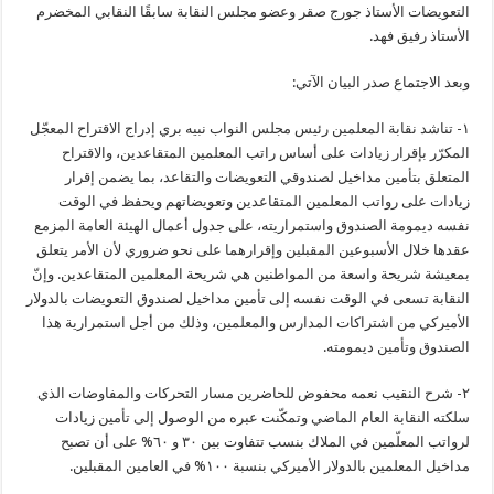
التعويضات الأستاذ جورج صقر وعضو مجلس النقابة سابقًا النقابي المخضرم
الأستاذ رفيق فهد.
وبعد الاجتماع صدر البيان الآتي:
١- تناشد نقابة المعلمين رئيس مجلس النواب نبيه بري إدراج الاقتراح المعجّل
المكرّر بإقرار زيادات على أساس راتب المعلمين المتقاعدين، والاقتراح
المتعلق بتأمين مداخيل لصندوقي التعويضات والتقاعد، بما يضمن إقرار
زيادات على رواتب المعلمين المتقاعدين وتعويضاتهم ويحفظ في الوقت
نفسه ديمومة الصندوق واستمراريته، على جدول أعمال الهيئة العامة المزمع
عقدها خلال الأسبوعين المقبلين وإقرارهما على نحو ضروري لأن الأمر يتعلق
بمعيشة شريحة واسعة من المواطنين هي شريحة المعلمين المتقاعدين. وإنّ
النقابة تسعى في الوقت نفسه إلى تأمين مداخيل لصندوق التعويضات بالدولار
الأميركي من اشتراكات المدارس والمعلمين، وذلك من أجل استمرارية هذا
الصندوق وتأمين ديمومته.
٢- شرح النقيب نعمه محفوض للحاضرين مسار التحركات والمفاوضات الذي
سلكته النقابة العام الماضي وتمكّنت عبره من الوصول إلى تأمين زيادات
لرواتب المعلّمين في الملاك بنسب تتفاوت بين ٣٠ و ٦٠% على أن تصبح
مداخيل المعلمين بالدولار الأميركي بنسبة ١٠٠% في العامين المقبلين.