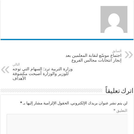
k
السابق
اجتماع موسّع لنقابة المعلمين بعد
إنجاز انتخابات مجالس الفروع
التالي
وزارة التربية ترد: السهام التي توجه
للوزير والوزارة أصبحت مكشوفة
الأهداف
اترك تعليقاً
لن يتم نشر عنوان بريدك الإلكتروني.
الحقول الإلزامية مشار إليها بـ
*
التعليق
*