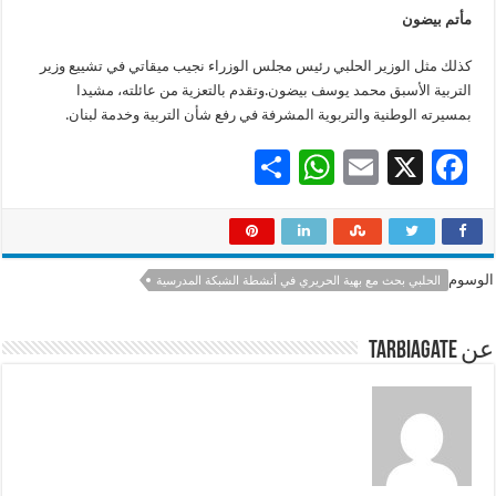
مأتم بيضون
كذلك مثل الوزير الحلبي رئيس مجلس الوزراء نجيب ميقاتي في تشييع وزير
التربية الأسبق محمد يوسف بيضون.وتقدم بالتعزية من عائلته، مشيدا
بمسيرته الوطنية والتربوية المشرفة في رفع شأن التربية وخدمة لبنان.
S
W
E
X
F
h
h
m
ac
ar
at
ai
e
e
sA
l
b
الوسوم
الحلبي بحث مع بهية الحريري في أنشطة الشبكة المدرسية
p
o
p
o
عن tarbiagate
k