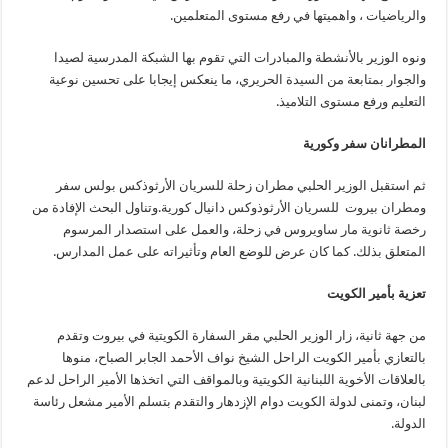
والرياضيات ، واهميتها في رفع مستوى المتعلمين.
ونوه الوزير بالأنشطة والمبادرات التي تقوم بها الشبكة المدرسية لصيدا
والجوار بمتابعة من السيدة الحريري، ما ينعكس إيجابا على تحسين نوعية
التعليم ورفع مستوى التلاميذ.
المطرانان سفر وكورية
ثم استقبل الوزير الحلبي مطران زحلة للسريان الأرثوذكس بولس سفر
ومطران بيروت للسريان الأرثوذوكس دانيال كورية.وتناول البحث الإفادة من
رخصة ثانوية مار ساويروس في زحلة، والعمل على استصدار المرسوم
المتعلق بذلك. كما كان عرض للوضع العام وتأثيراته على عمل المدارس.
تعزية بأمير الكويت
من جهة ثانية، زار الوزير الحلبي مقر السفارة الكويتية في بيروت وتقدم
بالتعازي بأمير الكويت الراحل الشيخ نواف الأحمد الجابر الصباح، منوها
بالعلاقات الأخوية اللبنانية الكويتية وبالمواقف التي اتخذها الأمير الراحل لدعم
لبنان، وتمنى لدولة الكويت دوام الإزدهار والتقدم بتسلم الأمير مشعل رئاسة
الدولة.