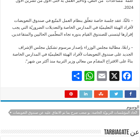
كلمة “مساعدات” من النص، وتأخير العمل به حتى الأول من تشرين الأول
2024.
– ثالثًا، عقد جلسة خاصة تتعلّق بنظام العمل المتّبع في صندوق التعويضات
لأفراد الهيئة التعليميّة في المدارس الخاصة والتعديلات الضروريّة التي يجب
إقرارها ليتسنى للصندوق القيام بدوره تجاه المعلّمين الحاليين والمتقاعدين.
– رابعًا، مطالبة مجلس الوزراء بإصدار مرسوم تشكيل مجلس الإشراف
الجديد على صندوق التعويضات لأفراد الهيئة التعليميّة في المدارس الخاصة
بناءً على الاقتراح المقدّم من معالي وزير التربية منذ أكثر من شهر”.
S
W
E
X
F
h
h
m
ac
ar
at
ai
e
e
sA
l
b
الوسوم
p
o
اتّحاد المؤسّسات التربويّة الخاصة: بو صعب صرح بما تم الاتفاق عليه عن صندوق التعويضات
p
o
عن tarbiagate
k