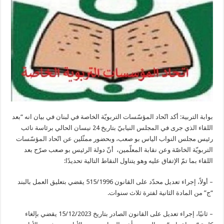
بوابة التربية: أكد اتّحاد المؤسّسات التربويّة الخاصة في لبنان في بيان انه “بعد
اللقاء الذي جرى في المجلس النيابيّ بتاريخ 24 نيسان الحالي برئاسة نائب
رئيس مجلس النواب الياس بو صعب، وبحضور ممثّلين عن اتّحاد المؤسّسات
التربويّة الخاصّة وعن نقابة المعلّمين، أنّ دولة الرئيس بو صعب صرّح بعد
اللقاء بما تمّ الإتفاق عليه وهو يتناول النقاط التالية تحديدًا:
– أولاً، إجراء تعديل محدّد على القانون 515/1996 يقضي بتعليق العمل بالبند
“ج” من المادة الثانية لفترة ثلاث سنوات.
– ثانيًا، إجراء تعديل على القانون الصادر بتاريخ 15/12/2023 يقضي بإلغاء