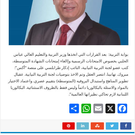
بوابة التربية: بعد القرارات التي اتخذها وزير التربية والتعليم العالي عباس
الحلبي بخصوص الامتحانات الرسمية وإالغاء إمتحانات الشهادة المتوسطة،
كتب عضو لجنة التربية النيابية، النائب إدكار طرابلسي على منصة “أكس”:
مبروك. تهانينا. انتصر العقل وتم الاخذ بتوصيات لجنة التربية النيابية. عقبال
تطوير المناهج واستبدال البروفيه (المتوسطة) بتقييم عصري. واعتماد الاختيار
بالمواد والاسئلة بالبكالوريا دائماً وليس فقط بالظروف الاستثنائية. البكالوريا
اللبنانية لازم تحاكي نظيراتها العالمية”.
S
W
E
X
F
h
h
m
ac
ar
at
ai
e