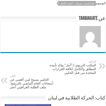
e
sA
l
b
الوسوم
طرابلسي: مبروك... انتصر العقل
p
o
p
o
عن tarbiagate
k
السابق
المكتب التربوي لـ”أمل” يؤكد تأييده
المطلق والكامل لكافة القرارات
المتخذة من قبل الحلبي
التالي
الحلبي يسمح لمن أقصي عن
أمتحانات العام الماضي بالترشح:
ملف الطلبة العراقيين أنجز
كتاب: الحركة الطلابية في لبنان