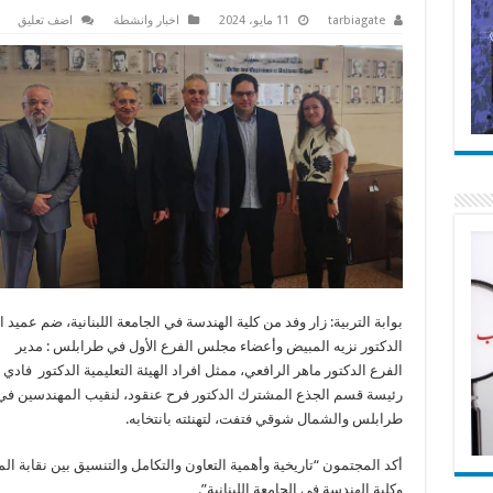
tarbiagate
11 مايو، 2024
اخبار وانشطة
اضف تعليق
بوابة التربية: زار وفد من كلية الهندسة في الجامعة اللبنانية، ضم عميد ا
الدكتور نزيه المبيض وأعضاء مجلس الفرع الأول في طرابلس : مدير
الفرع الدكتور ماهر الرافعي، ممثل افراد الهيئة التعليمية الدكتور فادي
رئيسة قسم الجذع المشترك الدكتور فرح عنقود، لنقيب المهندسين في
طرابلس والشمال شوقي فتفت، لتهنئته بانتخابه.
أكد المجتمون “تاريخية وأهمية التعاون والتكامل والتنسيق بين نقابة ا
وكلية الهندسة في الجامعة اللبنانية”.