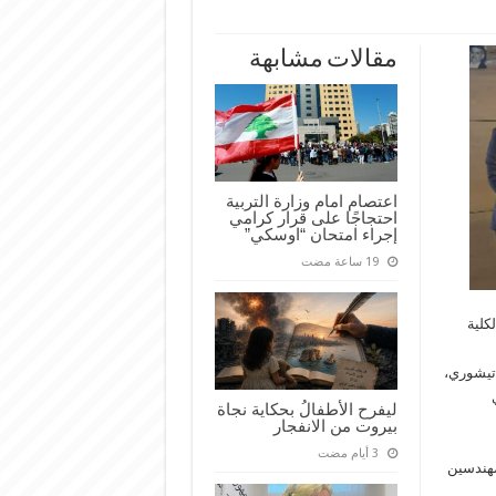
مقالات مشابهة
اعتصام امام وزارة التربية
احتجاجًا على قرار كرامي
إجراء امتحان “اوسكي”
لكلية
 تيشوري،
ليفرح الأطفالُ بحكاية نجاة
بيروت من الانفجار
لمهندسين