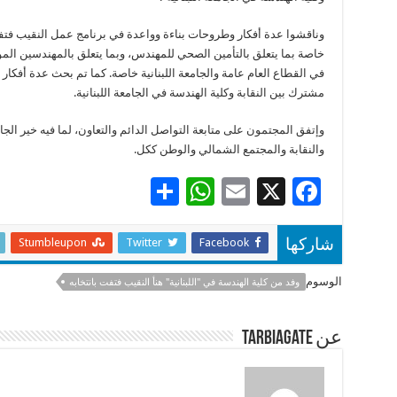
وناقشوا عدة أفكار وطروحات بناءة وواعدة في برنامج عمل النقيب فت
خاصة بما يتعلق بالتأمين الصحي للمهندس، وبما يتعلق بالمهندسين ال
في القطاع العام عامة والجامعة اللبنانية خاصة. كما تم بحث عدة أفكار 
مشترك بين النقابة وكلية الهندسة في الجامعة اللبنانية.
وإتفق المجتمون على متابعة التواصل الدائم والتعاون، لما فيه خير الجا
والنقابة والمجتمع الشمالي والوطن ككل.
S
W
E
X
F
h
h
m
ac
ar
at
ai
e
Stumbleupon
Twitter
Facebook
شاركها
e
sA
l
b
الوسوم
وفد من كلية الهندسة في "اللبنانية" هنأ النقيب فتفت بانتخابه
p
o
p
o
عن tarbiagate
k