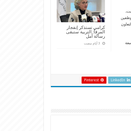
فت،
موظفين
لتعاون
كرامي تستذكر إنفجار
المرفأ: التربية ستبقى
رسالة أمل
معة
Pinterest
LinkedIn