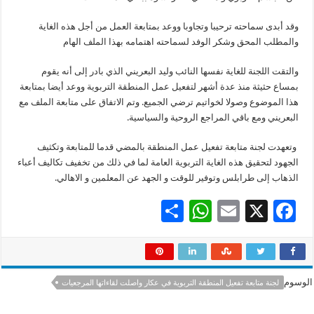
وقد أبدى سماحته ترحيبا وتجاوبا ووعد بمتابعة العمل من أجل هذه الغاية
والمطلب المحق وشكر الوفد لسماحته اهتمامه بهذا الملف الهام
والتقت اللجنة للغاية نفسها النائب وليد البعريني الذي بادر إلى أنه يقوم
بمساع حثيثة منذ عدة أشهر لتفعيل عمل المنطقة التربوية ووعد أيضا بمتابعة
هذا الموضوع وصولا لخواتيم ترضي الجميع. وتم الاتفاق على متابعة الملف مع
البعريني ومع باقي المراجع الروحية والسياسية.
وتعهدت لجنة متابعة تفعيل عمل المنطقة بالمضي قدما للمتابعة وتكثيف
الجهود لتحقيق هذه الغاية التربوية العامة لما في ذلك من تخفيف تكاليف أعباء
الذهاب إلى طرابلس وتوفير للوقت و الجهد عن المعلمين و الاهالي.
S
W
E
X
F
h
h
m
ac
ar
at
ai
e
e
sA
l
b
الوسوم
لجنة متابعة تفعيل المنطقة التربوية في عكار واصلت لقاءاتها المرجعيات
p
o