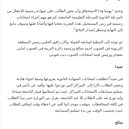
وختم: “يهمنا هذا الاستحقاق وأن يحوز الطالب على شهادة رسمية للانتقال من
المرحلة الثانوية للمرحلة التعليمية الجامعية. كم هو مهم إجراء امتحانات
رسمية في زمن المستحيل. هذه التجربة نجحنا فيها وأضأنا عليها وسوف نتابع
إلى النهاية وننتظر إصدار النتائج”.
ثم توجه إلى النبطية لمتابعة الجولة. وكان رافق الحلبي رئيس المنطقة
التربوية في الجنوب احمد صالح ورئيسة دائرة التربية في الجنوب اماني
شعبان ورئيس لجنة امتحانات الجنوب ديب فتوني.
صيدا
في صيداً انطلقت امتحانات الشهادة الثانوية بفروعها وسط اجواء هادئة
وحضر الطلاب باكرا إلى المراكز التي توزعوا عليها، وأفيد عن تأخير في
تسليم مسابقات الامتحانات للمراكز حيث تم استلامها قبيل التاسعة صباحا
ولم توزع بعد على الطلاب إلا عند التاسعة، بقرار من الوزارة حتى يبدأ الطلاب
في كافة المحافظات بتوقيت موحد كما أفيد عن اعطاء وقت إضافي للطلاب
حيث يحتسب الوقت من بدء تسليم المسابقة.
صالح