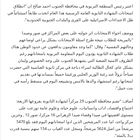
اعتبر رئيس المنطقة التربوية في محافظة الجنوب احمد صالح ان “انطلاق
امتحانات الشهادة الثانوية العامة الرسمية هذا العام اتخذت طابعاً استثنائياً في
ظل الاعتداءات الاسرائيلية على القرى والبلدات الجنوبية الحدودية”.
ووصف اجواء الامتحانات اثر جولته على بعض المراكز في صور وصيدا
“بالمريحة للطلاب نتيجة طرح اسئلة الامتحانات بشكل يراعي اوضاعهم
وحالتهم النفسية”. وقال: “كما وجد مقاومون يدافعون عن حدود الوطن هناك
طلاب الشهادة الثانوية يؤدون اليوم المقاومة التربوية بامتحاناتهم رغم
الظروف الامنية الصعبة التي يشهدها الجنوب على وجه الخصوص ولبنان
بشكل عام، كحال الطالبة اسراء دباجة في مركز ثانوية العباسية التي حضرت
صباحاً نزولاً عند رغبة الوزير الحلبي ورغبتنا جميعاً بمساندتها في تقديم
امتحانها رغم استشهاد والدها بالامس وتشييعه اليوم في مسقط رأسه في
بنت جبيل”.
أضاف: “تضم محافظة الجنوب 29 مركزاً لشهادة الثانوية بفروعها الاربعة:
اجتماع واقتصاد، اداب وانسانيات، علوم حياة، وعلوم عامة توزعت على
مستوى اقضيتها في صيدا وقضاء صيدا الزهراني 16 مركزا، صور 12 , وجزين
مركز واحد، اما عدد المرشحين الذين ادوا امتحاناتهم اليوم فقد بلغ 5470
مرشحاً من اصل 5624 مرشحاً، وسجل عدد الغياب ب 154 منهم بنسبة قدرت
ب3 بالمئة”.