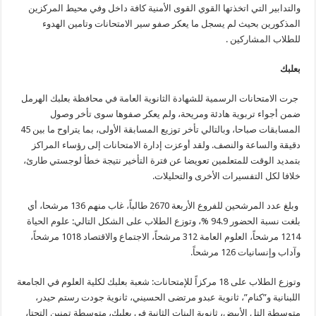
والتدابير التي اتخذتها القوي القوى الأمنية كافة داخل وفي محيط المركزين
المذكورين بحيث لم يسجل ما يعكر صفو سير الامتحانات وتامين الهدوء
للطلاب المشاركين .
بعلبك
جرت الامتحانات الرسمية للشهادة الثانوية العامة في محافظة بعلبك الهرمل
ضمن أجواء تربوية هادئة ومريحة، ولم يعكر صفوها سوى تأخر وصول
المسابقات صباحا، وبالتالي تأخر توزيع المسابقة الأولى، بما يتراوح ما بين 45
دقيقة والساعة والنصف. ولقد أوعزت إدارة الامتحانات إلى رؤساء المراكز
بتمديد الوقت للمتعلمين تعويضا عن فترة التأخير نتيجة خطأ لوجستي طارئ،
خلافا لكل التفسيرات الأخرى والتحليلات.
وبلغ عدد المرشحين للفروع الأربعة 2670 طالباً، غاب منهم 136 مرشحا، أي
بلغت نسبة الحضور 94.9 %، وتوزع الطلاب على الشكل التالي: علوم الحياة
1214 مرشحاً، العلوم العامة 312 مرشحاً، الاجتماع والاقتصاد 1018 مرشحاً،
وآداب وإنسانيات 126 مرشحاً.
وتوزع الطلاب على 18 مركزاً للإمتحانات: شعبة بعلبك لكلية العلوم في الجامعة
اللبنانية و”كنام”، ثانوية عبدو مرتضى الحسيني، ثانوية جودت رستم حيدر،
متوسطة التل الأبيض، ثانوية البنات الثانية في بعلبك، متوسطة تمنين التحتا،