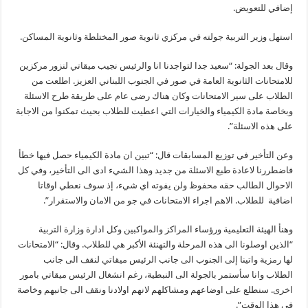
إضافي للتعويض.
استهل وزير التربية جولته في مركزي ثانوية صور المختلطة وثانوية المساكن.
وقال بعد الجولة: “سعيد جدا لتواجدنا انا والرئيس نجيب ميقاتي لنزور مركزين
للامتحانات الثانوية العامة في صور في الجنوب اللبناني العزيز. اطلعت من
الطلاب على سير الامتحانات وكان هناك رضى عام على طريقة طرح الاسئلة
وبخاصة مادة الكيمياء والخيارات التي اعطيت للطلاب بحيث تمكنوا من الاجابة
على هذه الاسئلة”.
وعن التأخير في توزيع المسابقات قال: “تبين ان مادة الكيمياء حصل فيها خطأ
فاضطررنا لاعادة طبع الاسئلة من جديد وهذا الشيء ادى الى التأخير، وفي كل
الاحوال الطالب حقه محفوظ ولن يفوته اي شيء، إذ سوف نعطي اوقاتا
اضافية للطلاب. الاهم اجراء الامتحانات في جو من الامان والاستقرار”.
وهنأ الهيئة التعليمية ورؤساء المراكز والمواكبين وكل ادارة وزارة التربية
“الذين اوصلونا الى هذه المرحلة والتهنئة الأكبر هي للطلاب. وقال: “الامتحانات
لها رمزية واتينا إلى الجنوب الى جانب الرئيس ميقاتي لنقف الى جانب
الطلاب وانا سأستمر بالجولة الى النبطية، رغم انشغال الرئيس ميقاتي بامور
اخرى. سنطلع على اوضاعهم ومشاكلهم لانهم اولادنا ونقف الى جانبهم وخاصة
في هذا الوقت”.