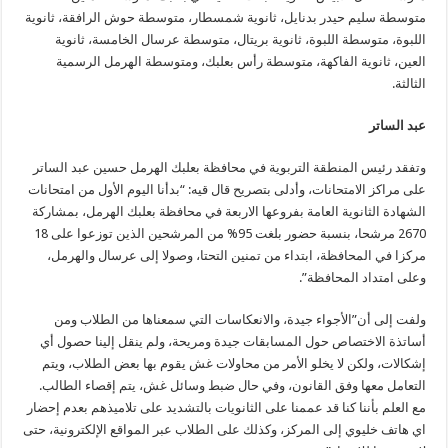
متوسطة سليم حيدر بدنايل، ثانوية شمسطار، متوسطة حوش الرافقة، ثانوية
اللبوة، متوسطة اللبوة، ثانوية بريتال، متوسطة عرسال الخامسة، ثانوية
العين، ثانوية الفاكهة، متوسطة رأس بعلبك، ومتوسطة الهرمل الرسمية
الثالثة.
عبد الساتر
وتفقد رئيس المنطقة التربوية في محافظة بعلبك الهرمل حسين عبد الساتر
على مراكز الامتحانات، وأدلى بتصريح قال قيه: “بدأنا اليوم الأول من امتحانات
الشهادة الثانوية العامة بفروعها الاربعة في محافظة بعلبك الهرمل، بمشاركة
2670 مرشحا، بنسبة حضور بلغت 95% من المرشحين الذين توزعوا على 18
مركزا في المحافظة، ابتداء من تمنين التحتا، وصولا إلى عرسال والهرمل،
وعلى امتداد المحافظة”.
ولفت إلى أن”الأجواء جيدة، والانعكاسات التي سمعناها من الطلاب ومن
أساتذة الاختصاص حول المسابقات جيدة ومريحة، ولم ينقل إلينا حصول أي
إشكالات، ولكن لا يخلو الأمر من محاولات غش يقوم بها بعض الطلاب، ويتم
التعامل معها وفق القانون، وفي حال ضبط وسائل غش، يتم إقصاء الطالب.
مع العلم بأننا كنا قد عممنا على الثانويات بالتشديد على تلاميذهم بعدم إحضار
اي هاتف خليوي إلى المركز، وكذلك على الطلاب عبر المواقع الإلكترونية، حتى