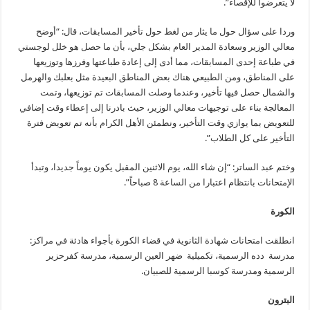
لا يتعرضوا للإقصاء”.
وردا على سؤال حول ما يثار من لغط حول تأخير المسابقات، قال: “أوضح
معالي الوزير وسعادة المدير العام بشكل جلي، بأن ما حصل هو خلل لوجستي
في طباعة إحدى المسابقات، مما أدى إلى إعادة طباعتها وفرزها وتوزيعها
على المناطق، ومن الطبيعي هناك بعض المناطق البعيدة مثل بعلبك والهرمل
والشمال حصل فيها تأخير، وعندما وصلت المسابقات تم توزيعها، وتمت
المعالجة بناء على توجيهات معالي الوزير، حيث بادرنا إلى إعطاء وقت إضافي
للتعويض بما يوازي وقت التأخير، ونطمئن الأهل الكرام بأنه تم تعويض فترة
التأخير على كل الطلاب”.
وختم عبد الساتر: “إن شاء الله، يوم الاثنين المقبل يكون يوماً جديدا، وتبدأ
الإمتحانات بانتظام اعتبارا من الساعة 8 صباحاً”.
الكورة
انطلقت امتحانات شهادة الثانوية في قضاء الكورة بأجواء هادئة في مراكز:
مدرسة دده الرسمية، تكميلية ضهر العين الرسمية، مدرسة كفرحزير
الرسمية ومدرسة كوسبا الرسمية للصبيان.
البترون