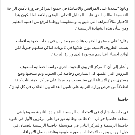
وتابع: “شددنا على المراقبين والاساتذة في جميع المراكز ضرورة تأمين الراحة
النفسية للطالب الذي عليه بالمقابل التحلي بالوعي والانضباط ليكون هذا
الاختبار مثالاً للنزاهة التي تليق بنا وبمقاومتنا ووطننا لنرفع من اهمية التعليم
ومن شأن هذه الشهادة الرسمية”.
وقال: “على مستوى الجنوب هناك سبع مدارس في بلدات حدودية اقفلت
بسبب الظروف الامنية، توزع طلابها في ثانويات اماكن سكنهم جنوباً، لكن
لوائح احصاء اعدادهم موجودة لدى وزارة التربية”.
وأشار إلى أن “المركز التربوي للبحوث اجرى دراسة احصائية لسقوف
الدروس التي علمتها كل المدارس وخاصة في الجنوب وتم بنتيجتها وضع
مستوى طرح الاسئلة التي ستنسحب معاييرها على مراكز الامتحانات كافة،
انطلاقاً من حرص وزارة التربية على تامين العدالة بين الطلاب في كل لبنان”.
حاصبيا
في حاصبيا، شارك في الامتحانات الرسمية للشهادة الثانوية بفروعها في
منطقة حاصبيا حوالي ٢٠٠ طالب وطالبة توزعوا على مركزين الأول في ثانوية
حاصبيا الرسمية والمركز الثاني في متوسطة حاصبيا الرسمية للصبيان في
جبل الروس وجرت الامتحانات بصورة طبيعية وهادئة بفضل الاجراءات