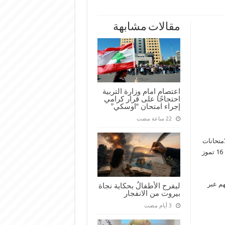
مقالات مشابهة
اعتصام امام وزارة التربية
احتجاجًا على قرار كرامي
إجراء امتحان “اوسكي”
امتحانات
الرسميّة لشهادة البكالوريا الفنية سوف تصدر يوم غدٍ الثلاثاء الواقع فيه 16 تموز
هم عبر
ليفرح الأطفالُ بحكاية نجاة
بيروت من الانفجار