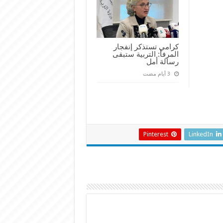
كرامي تستذكر إنفجار
المرفأ: التربية ستبقى
رسالة أمل
Pinterest
LinkedIn