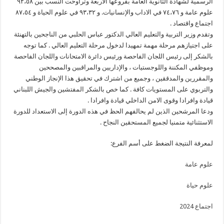
الرسمية لشهادة الثانوية العامة بفروعها الأربعة وتراوحت النسب بين ٩٢،٥٨
علوم عامة و ٧٤،٧٦ في الاداب والإنسانيات. و ٩٣،٣٢ في علوم الحياة و ٨٧،٥٤
اجتماع واقتصاد .
وتقدم وزير التربية والتعليم العالي الدكتور عباس الحلبي من الناجحين بالتهنئة
على اجتيازهم مرحلة مهمة تمهيدا لدخول مرحلة التعليم العالي . كما توجه
بالشكر إلى رئيس اللجان الفاحصة ورئيس دائرة الامتحانات واللجان الفاحصة
وموظفي المكننة واللوجستيات ، والإداريين والمراقبين والمصححين
والمقررين والمدققين ، وجميع من اشترك في تحقيق هذا الإنجاز الوطني
والتربوي على المستويات كافة . كما خص بالشكر المفتشين والجيش اللبناني
قيادة وافرادا وقوى الامن الداخلي قيادة وافرادا .
ودعا المرشحين الذين لم يحالفهم الحظ في هذه الدورة إلى الاستعداد للدورة
الاستثنائية متمنيا لجميع المستحقين النجاح .
لمعرفة النتيجة الضغط على أسم الفرع:
علوم عامة
علوم حياة
اجتماع 2024