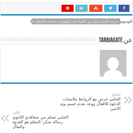
h
h
m
ac
ar
at
ai
e
e
sA
l
b
الوسوم
خريجة اللبنانية تتميّز بين "النساء الفرنكوفونيات صاحبات الأعمال"
p
o
p
o
عن tarbiagate
k
السابق
الحلبي عرض مع الروابط ملابسات
الدعوة للاقفال ووعد بعدم حسم يوم
الاثنين
التالي
الحلبي تسلم من متعاقدي الثانوي
رسالة شكر: المعلم هو القدوة
والمثال