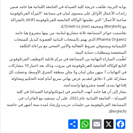
بوابة التربية: صُنّفت خريجة كلية الصيدلة في الجامعة اللبنانية هيا حامد ضمن
رائدات الأعمال الأوائل على مستوى لبنان في مسابقة “المرأة الفرنكوفونية
صاحبة الأعمال” التي نظمتها الوكالة الجامعية للفرنكوفونية (AUF) بالشراكة
مع (Berytech) وصحيفة (L’Orient-Le Jour).
تقاسمت جوائز المسابقة ثلاثة مشاريع لبنانية، من بينها مشروع هيا حامد
(Pharma Organic) الذي يهتم بالمنتجات النباتية العضوية كبديل للمنتجات
الكيميائية ويستوفي شروط الفعالية والأمن الصحي مع مراعاة التكلفة
المنخفضة ومتطلبات حماية البيئة.
نُظّمت المباراة النهائية من المسابقة في مركز قابلية التوظيف الفرنكوفوني
التابع للوكالة الجامعية للفرنكوفونية في بيروت، وذلك بعد اختيار 10 مشاركات
في النهائيات 7 منهن مثلن لبنان و3 مثلن منطقة الشرق الأوسط، وحصلت كل
مشاركة على 3 دقائق لتقديم عرض نهائي سريع أمام لجنة التحكيم ومحاولة
إقناعها بمدى أهمية مشروعها واستدامته.
يشار إلى أن هيا حامد أنهت الماستر في (بيوتكنولوجيا الصيدلة) في كلية
الصيدلة – الجامعة اللبنانية عام 2022، على أن تستفيد مع الفائزات في
المسابقة الفرنكوفونية من جلسات تدريب وإرشاد لمدة ستة أشهر في حاضنة
(Berytech).
S
W
E
X
F