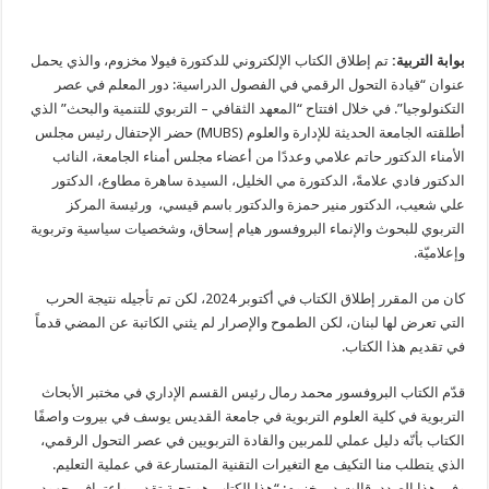
بوابة التربية:
تم إطلاق الكتاب الإلكتروني للدكتورة فيولا مخزوم، والذي يحمل
عنوان “قيادة التحول الرقمي في الفصول الدراسية: دور المعلم في عصر
التكنولوجيا”. في خلال افتتاح “المعهد الثقافي – التربوي للتنمية والبحث” الذي
أطلقته الجامعة الحديثة للإدارة والعلوم (MUBS) حضر الإحتفال رئيس مجلس
الأمناء الدكتور حاتم علامي وعددًا من أعضاء مجلس أمناء الجامعة، النائب
الدكتور فادي علامةً، الدكتورة مي الخليل، السيدة ساهرة مطاوع، الدكتور
علي شعيب، الدكتور منير حمزة والدكتور باسم قيسي، ورئيسة المركز
التربوي للبحوث والإنماء البروفسور هيام إسحاق، وشخصيات سياسية وتربوية
وإعلاميّة.
كان من المقرر إطلاق الكتاب في أكتوبر 2024، لكن تم تأجيله نتيجة الحرب
التي تعرض لها لبنان، لكن الطموح والإصرار لم يثني الكاتبة عن المضي قدماً
في تقديم هذا الكتاب.
قدّم الكتاب البروفسور محمد رمال رئيس القسم الإداري في مختبر الأبحاث
التربوية في كلية العلوم التربوية في جامعة القديس يوسف في بيروت واصفًا
الكتاب بأنّه دليل عملي للمربين والقادة التربويين في عصر التحول الرقمي،
الذي يتطلب منا التكيف مع التغيرات التقنية المتسارعة في عملية التعليم.
وفي هذا الصدد، قالت د. مخزوم: “هذا الكتاب هو تحية تقدير واعتراف بجهود