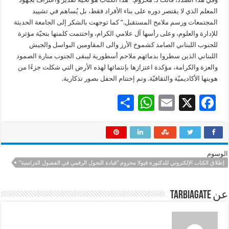
المعلم الذي لا يقتصر دوره على بناء الأفراد فقط، بل يُساهم في تشييد
المجتمعات ورسم ملامح المستقبل.” كما توجهت بالشكر إلى الجامعة الحديثة
للإدارة والعلوم، وعلى رأسها آل علامي الكرام، واختتمت كلمتها بتحيّة مؤثرة
للجنوب اللبناني الصامد كشموخ الأرز والى المقاومين البواسل والجيش
اللبناني الذين سطروا بدمائهم ملاحم أسطورية ليبقى الجنوب منارة الصمود
والعزة والكرامة، مؤكدة اعتزازها بإنتمائها لهذه الأرض التي شكلت جزءًا من
هويتها الأكاديميّة والثقافيّة. وتم إختتام الحفل بصور تذكارية.
S
W
E
X
F
h
h
m
ac
ar
at
ai
e
e
sA
l
b
الوسوم
p
o
إطلاق الكتاب الإلكتروني للدكتورة فيولا مخزوم "قيادة التحول الرقمي في الفصول الدراسية"
p
o
عن tarbiagate
k