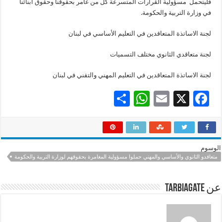
فليتحمل مسؤولية القرارات المتسرعة كل من غامر بحقوقنا وحقوق أبنائنا
في وزارة التربية والحكومة.
لجنة الاساتذة المتعاقدين في التعليم الأساسي في لبنان
لجنة متعاقدي الثانوي مختلف التسميات
لجنة الاساتذة المتعاقدين في التعليم المهني والتقني في لبنان
S
W
E
X
F
h
h
m
ac
ar
at
ai
e
e
sA
l
b
الوسوم
p
o
متعاقدو الثانوي والأساسي والمهني حملوا مسؤولية المغامرة بحقوقهم لوزارة التربية والحكومة
p
o
عن tarbiagate
k