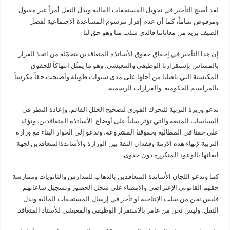
لقد أصبح التأخير في تحويل المستحقات المالية وبدل النقل أمراً غير مقبول
ومرفوض تماماً، كما أن عدم إقرار مرسوم المساعدة الاجتماعية لفصل
الصيف يزيد من معاناتنا فالذي سلب منا وهو حق لنا .
إن هذا التأخير في إحقاق حقوق الأساتذة المتعاقدين يتحمّله من اتخذ القرار
بالمساس بإستقرارنا الوظيفي والمعيشي، وهو ما يمثّل انتهاكاً للحقوق
المكتسبة التي ناضلنا من أجلها على مدى سنوات طويلة وأصبحت حقاً مكرساً
بالمراسيم الحكومية والقرارات الرسمية.
ندعو وزيرة التربية للتحرك الفوري لتصحيح الخلل القائم، وإعادة النظر في
السياسات المتبعة والتي تؤثر سلباً على أوضاع الأساتذة المتعاقدين. ونؤكد
على حقنا في المطالبة بحقوقنا المشروعة، وندعو إلى الحوار البناء مع وزارة
التربية لإنهاء هذه الازمة وفقدان الثقة بين الوزارة والأساتذةالمتعاقدين لجهة
ايفائها بالوعود المتكرره دون جدوى.
كما وتدعو اللجان الأساتذة المتعاقدين بالذهاب للمدارس والثانويات وممارسة
حقهم القانوني الإعتراضي والامضاء على سجل الحضور وتسجيل ساعاتهم
فليس نحن من سَلب الإنتاجية او تأخر في إرسال المستحقات المالية وبدل
النقل، وليس نحن من غامر بالاستقرار الوظيفي والمعيشي للأستاذ المتعاقد.