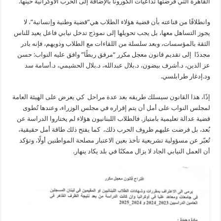
القاهرة التي فرضتها تداعيات الكورونا بالإضافة إلى الحرب الأوكرانية حينها.
وانطلاقًا من قناعته بأن قضية هؤلاء الطلاب هي”قضية وطنية وإنسانية”، لا
يجوز التساهل معها، بل يجب تحويلها إلى نموذج تدخل نيابي فاعل يعيد للناس
الثقة بالمؤسسات، وبعد سلسلة من اللقاءات مع الطلاب وذويهم، فإنه بادر
مجددًا إلى تقديم قانون معجل مكرر “مرفق ربطًا” وافق عليه النواب: حسن
عز الدين، د.أشرف بيضون، د.بلال عبدالله، د.بلال الحشيمي، د.أسامة سد
ود.إدغار طرابلسي.
إذًا، هذا القانون سيسلك طريقه بعد عدة مراحل كي يعرض على الهيئة العامة
لمجلس النواب على أمل أن يتم إقراره في مجلس الوزراء، وعندها تُطوى
قضية عدالة تعليمية بامتياز. فالطلاب اللبنانيون هؤلاء لم يختاروا الدراسة عن
بُعد، بل فرضت عليهم ظروف الحرب ذلك، كما يفتح ذلك طاقة أمل حقيقية،
تُعبّر عن مسؤولية تشريعية تأخذ بعين الاعتبار مصلحة المواطنين أولًا، وتؤكد
أن العمل النيابي الجاد لا يزال ممكنًا في بلد يكاد ينهار.