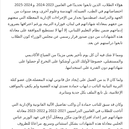
هؤلاء الطلاب، الذين تابعوا تحديدًا في العامين 2023-2024 و 2024-2025
اختصاصاتهم في الطب، الصيدلة، الهندسة وعلوم أخرى، وبعد سنوات من
الجهد والدراسة، اصطدموا بجدار من الإجراءات الإدارية المعطلة التي منعتهم
من حقهم بمعادلة شهاداتهم في لبنان، فوزارة التربية، ورغم اعترافها بضرورة
إدماجهم ضمن نظام التعليم اللبناني، إلا أنها لا تستطيع الموافقة على معادلة
هذه الشهادات من دون صدور قرار رسمي عن مجلس الوزراء كون الطلاب
تابعوا دراستهم عن بعد.
ومما لا شك فيه أن كل يوم تأخير يعني مزيدًا من الضياع الأكاديمي
والمستقبلي، خصوصًا لأولئك الذين أوشكوا على التخرج أو حصلوا على
شهاداتهم دون القدرة على استخدامها.
ولما كان لا بد من العمل على إيجاد حل قانوني لهذه المعضلة،فإن عضو كتلة
التربية النيابية النائب د.ايهاب حمادة تصدى لهذه القضية ولم يكتفِ بالمواقف
الإعلامية، بل تابع الملف بكل جدية ومثابرة.
وكان قد سبق للنائب حمادة أن واكب تفاصيل الآلية القانونية والإدارية التي
أتاحت للطلاب في العامين الدراسيين 2021-2022 و 2022-2023 معادلة
شهاداتهم عبر إعداد اقتراح قانون مكرّر ومعجّل أتاح في عهد الوزير عباس
الحلبي معادلة هذه الشهادات بشكل استثنائي وسريع، مراعاةً للظروف