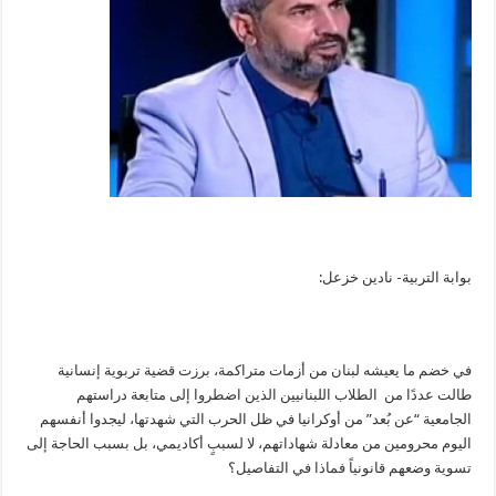
بوابة التربية- نادين خزعل:
في خضم ما يعيشه لبنان من أزمات متراكمة، برزت قضية تربوية إنسانية
طالت عددًا من الطلاب اللبنانيين الذين اضطروا إلى متابعة دراستهم
الجامعية “عن بُعد” من أوكرانيا في ظل الحرب التي شهدتها، ليجدوا أنفسهم
اليوم محرومين من معادلة شهاداتهم، لا لسببٍ أكاديمي، بل بسبب الحاجة إلى
تسوية وضعهم قانونياً فماذا في التفاصيل؟