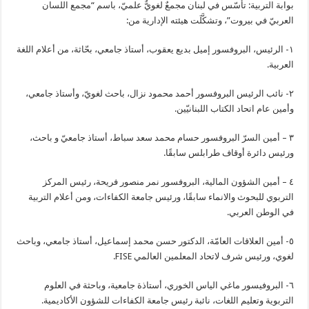
بوابة التربية: تأسّس في لبنان مجمعٌ لغويٌّ علميّ، باسم “مجمع اللسان
العربيّ في بيروت”، وتشكَّلَت هيئته الإدارية من:
١- الرئيس، البروفسور إمیل بدیع یعقوب، أستاذ جامعي، بحّاثة، من أعلام اللغة
العربية.
٢- نائب الرئيس البروفسور أحمد محمود نزال، باحث لغويّ، وأستاذ جامعي،
وأمين عام اتحاد الكتاب اللبنانيّين.
٣ – أمين السرّ البروفسور حسام محمد سعد سباط، أستاذ جامعيّ و باحث،
ورئيس دائرة أوقاف طرابلس سابقًا.
٤ – أمين الشؤون المالية، البروفسور نمر منصور فريحة، رئيس المركز
التربوي للبحوث والانماء سابقًا، ورئيس جامعة الكفاءات، ومن أعلام التربية
في الوطن العربي.
٥- أمين العلاقات العامّة، الدكتور حسن محمد إسماعيل، أستاذ جامعي، وباحث
لغوي، ورئيس شرف لاتحاد المعلمين العالمي FISE.
٦- البروفيسور ماغي الياس الخوري، أستاذة جامعية، وباحثة في العلوم
التربوية وتعليم اللغات، نائبة رئيس جامعة الكفاءات للشؤون الأكاديمية.