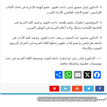
٧- الدكتور إمیل شفیق منذر، باحث لغوي، عضو الهيئة الإدارية في اتحاد الكتاب
اللبنانيين، عضو الاتحاد العالمي للأدباء العرب.
٨- البروفسور انطوان سليم طعمة، باحث لغوي، وعميد كلية التربية في
الجامعة اللبنانية سابقًا، وأحد أعلام التربية في الوطن العربي.
٩- الدكتور محمود عبد المجيد درنيقة، باحث لغوي، وعميد كلية الآداب في
جامعة طرابلس، وعضو لجان تطوير مناهج اللغة العربية في المركز التربوي
للبحوث والإنماء.
١٠ – الدكتورة ليلى رامز ابو شقرا، باحثة لغوية، ومنسقة اللغة العربية في عدة
مؤسسات تعليمية وناشطة ثقافية.
S
W
E
X
F
h
h
m
ac
ar
at
ai
e
e
sA
l
b
الوسوم
تأسيس "مجمع اللسان العربيّ" وتشكيل هيئته الإدارية
p
o