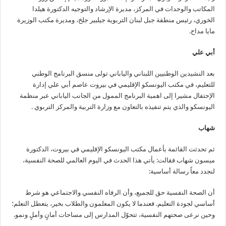
المكاتب والوحدات في المركز، مديرة الإرشاد والتوجيه الدكتورة هيلدا
الخوري، رئيس منطقة جبل لبنان التربوية جيلبير جلخ، ومديرة مكتب الوزيرة
مايا مداح.
أبي علي
بعد النشيدين الوطنيين اللبناني والياباني تولى منسق البرنامج الوطني
للتعليم، في مكتب اليونسكو الإقليمي في بيروت عاصم أبي علي إدارة
الإحتفال مشيرا إلى اهمية البرنامج الممول من الجانب الياباني عبر منظمة
اليونسكو والذي يتم تنفيذه بالتعاون مع وزارة التربية والمركز التربوي .
شهاب
ثم تحدثت القائمة بأعمال مكتب اليونسكو الإقليمي في بيروت، الدكتورة
ميسون شهاب فقالت: يأتي هذا الحدث في اليوم العالمي للصحة النفسية،
لنجدد معاً رسالة أساسية:
أن الصحة النفسية حق للجميع، وأن الرفاه النفسي والاجتماعي هو شرط
أساسي لجودة التعليم. فعندما لا يكون المعلمون والطلاب بخير، يتعطل التعلم؛
وحين نرعى صحتهم النفسية، تتحوّل المدارس إلى مساحات أمانٍ وأملٍ ونمو.