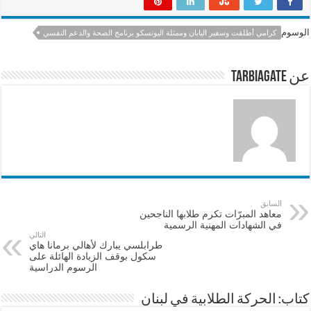
ar
at
ai
e
e
sA
l
b
الوسوم
كرامي أطلقت وسفير اليابان وممثلة اليونسكو برنامج الصحة والدعم النفسي
p
o
p
o
عن tarbiagate
k
السابق
معاهد المبرّات تكرم طلابها الناجحين
في الشهادات المهنية الرسمية
التالي
طرابلسي يبارك لأهالي برمانا هاي
سكول بوقف الزيادة الهائلة على
الرسوم الدراسية
كتاب: الحركة الطلابية في لبنان