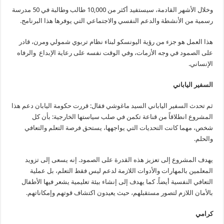
وخلال الأشهر القادمة، سيستفيد أكثر من 10,000 طالب وطالبة في 50 مدرسة
رسمية من الأنشطة والدعم النفسي والاجتماعي التي يوفرها هذا البرنامج.
هذا العمل هو جزء من رؤية اليونسكو لبناء نظام تربوي شمولي ومرن، قادر
على الصمود في وجه الأزمات، وفي الوقت نفسه على رعاية الإبداع والرفاه
الإنساني.
السفير الياباني
ثم تحدث السفير الياباني السيد ماغوشي فقال: قررت حكومة اليابان دعم هذا
المشروع انطلاقاً من قناعة تكمن في صلب سياستها الخارجية: بأن كل
شخص، مهما كانت التحديات التي يواجهها، يستحق فرصة التعلم والتعافي
والحلم.
يهدف المشروع إلى تعزيز هذه القدرة على الصمود. إنه يسعى إلى تزويد
المعلمين بالمهارات والأدوات اللازمة لدعم ليس فقط التعلم، بل عملية
التعافي النفسية أيضاً. كما يهدف إلى إنشاء بيئة تعليمية يشعر فيها الأطفال
بالأمان اللازم لتصور مستقبلهم، حيث يعيدون اكتشاف قوتهم وإمكاناتهم.
كرامي