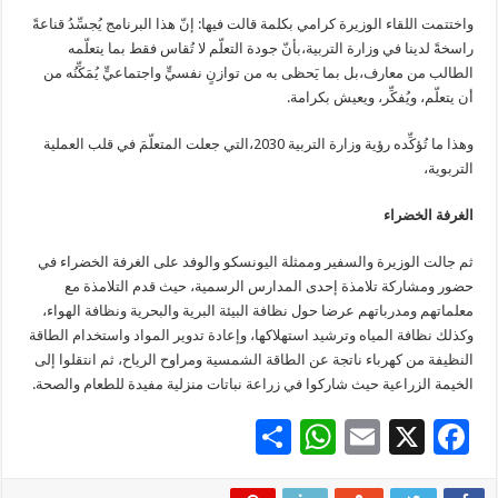
واختتمت اللقاء الوزيرة كرامي بكلمة قالت فيها: إنّ هذا البرنامج يُجسِّدُ قناعةً
راسخةً لدينا في وزارة التربية،بأنّ جودة التعلّم لا تُقاس فقط بما يتعلّمه
الطالب من معارف،بل بما يَحظى به من توازنٍ نفسيٍّ واجتماعيٍّ يُمَكِّنُه من
أن يتعلّم، ويُفكِّر، ويعيش بكرامة.
وهذا ما تُؤكِّده رؤية وزارة التربية 2030،التي جعلت المتعلّمَ في قلب العملية
التربوية،
الغرفة الخضراء
ثم جالت الوزيرة والسفير وممثلة اليونسكو والوفد على الغرفة الخضراء في
حضور ومشاركة تلامذة إحدى المدارس الرسمية، حيث قدم التلامذة مع
معلماتهم ومدرباتهم عرضا حول نظافة البيئة البرية والبحرية ونظافة الهواء،
وكذلك نظافة المياه وترشيد استهلاكها، وإعادة تدوير المواد واستخدام الطاقة
النظيفة من كهرباء ناتجة عن الطاقة الشمسية ومراوح الرياح، ثم انتقلوا إلى
الخيمة الزراعية حيث شاركوا في زراعة نباتات منزلية مفيدة للطعام والصحة.
S
W
E
X
F
h
h
m
ac