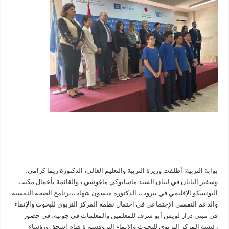
بوابة التربية: أطلقت وزيرة التربية والتعليم العالي، الدكتورة ريما كرامي،
وسفير اليابان في لبنان السيد ماسايوكي ماغوشي ، والقائمة بأعمال مكتب
اليونسكو الإقليمي في بيروت، الدكتورة ميسون شهاب،برنامج الصحة النفسية
والدعم النفسي الإجتماعي في احتفال نظمه المركز التربوي للبحوث والإنماء
في مبنى درار لويس أبو شرف للمعلمين والمعلمات في جونيه، في حضور
رئيسة المركز التربوي للبحوث والإنماء البروفسورة هيام إسحق ورؤساء