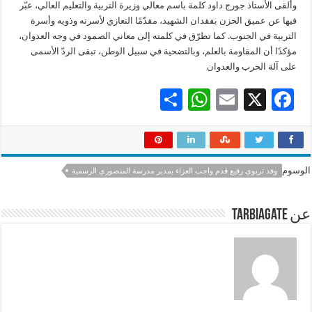
وألقى الأستاذ جورج داود كلمة باسم معالي وزيرة التربية والتعليم العالي، عبّر
فيها عن عميق الحزن بفقدان الشهيد، مقدّمًا التعازي لأسرته وذويه وأسرة
التربية في الجنوب. كما تطرّق في كلمته إلى معاني الصمود في وجه العدوان،
مؤكدًا أن المقاومة بالعلم، وبالتضحية في سبيل الوطن، تبقى الردّ الأسمى
على آلة الحرب والعدوان
S
W
E
X
F
h
h
m
ac
ar
at
ai
e
e
sA
l
b
الوسوم
وفد تربوي رفيع قدم واجب العزاء بمدير مدرسة المنصوري الرسمية
p
o
p
o
عن tarbiagate
k