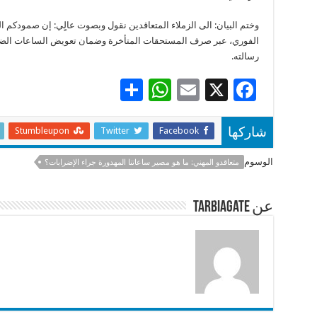
وختم البيان: الى الزملاء المتعاقدين نقول وبصوت عالٍي: إن صمودكم ا
الفوري، عبر صرف المستحقات المتأخرة وضمان تعويض الساعات الضائعة،
رسالته.
S
W
E
X
F
h
h
m
ac
ar
at
ai
e
Stumbleupon
Twitter
Facebook
شاركها
e
sA
l
b
الوسوم
متعاقدو المهني: ما هو مصير ساعاتنا المهدورة جراء الإضرابات؟
p
o
p
o
عن tarbiagate
k