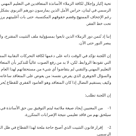
تحية إكبار وإجلال لكافة الزملاء الأساتذة المتعاقدين في التعليم المهني 
الرسمي في لبنان، حراس الأمل الذين يمارسون دورهم التربوي بشكل
رغم الإجحاف الممنهج وقضم حقوقهم المكتسبة، حتى بات أغلبيتهم ير
تحت خط الفقر.
إننا إذ نُثمن دور الزملاء الذين تابعوا بمسؤولية ملف التثبيت المقترح، و
يبصر النور حتى الآن.
إن اللجنة تؤكد في الوقت ذاته على دعمها لكافة التحركات النقابية ال
التي تقودها الروابط. لكن، لا بد من رفع الصوت عالياً للتذكير بأن المتع
التعليم المهني والتقني لم يتقاضوا أي شيء من مستحقاتهم لهذا العام 
والسؤال الجوهري الذي يفرض نفسه: من يعوض على المتعاقد ساعاته ال
وكيف يستقيم النضال إذا كان المتعاقد وهو العامود الفقري للقطاع يُ
إن اللجنة تطلب:
1- من المعنيين إيجاد صيغة ملائمة ليتم التوفيق بين حق الأساتذة ف
سيلحق بهم من فاقد تعليمي نتيجة الإضرابات المتكررة.
2- إقرار قانون التثبيت الذي أصبح حاجة ملحة لهذا القطاع في ظل الف
الرسمي.