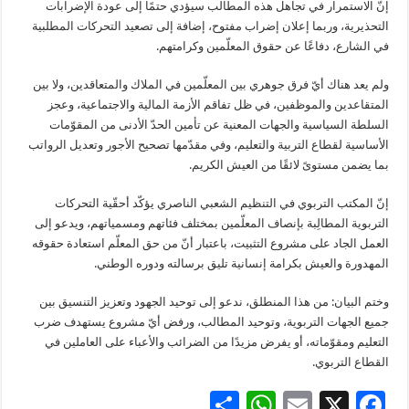
إنّ الاستمرار في تجاهل هذه المطالب سيؤدي حتمًا إلى عودة الإضرابات
التحذيرية، وربما إعلان إضراب مفتوح، إضافة إلى تصعيد التحركات المطلبية
في الشارع، دفاعًا عن حقوق المعلّمين وكرامتهم.
ولم يعد هناك أيّ فرق جوهري بين المعلّمين في الملاك والمتعاقدين، ولا بين
المتقاعدين والموظفين، في ظل تفاقم الأزمة المالية والاجتماعية، وعجز
السلطة السياسية والجهات المعنية عن تأمين الحدّ الأدنى من المقوّمات
الأساسية لقطاع التربية والتعليم، وفي مقدّمها تصحيح الأجور وتعديل الرواتب
بما يضمن مستوىً لائقًا من العيش الكريم.
إنّ المكتب التربوي في التنظيم الشعبي الناصري يؤكّد أحقّية التحركات
التربوية المطالِبة بإنصاف المعلّمين بمختلف فئاتهم ومسمياتهم، ويدعو إلى
العمل الجاد على مشروع التثبيت، باعتبار أنّ من حق المعلّم استعادة حقوقه
المهدورة والعيش بكرامة إنسانية تليق برسالته ودوره الوطني.
وختم البيان: من هذا المنطلق، ندعو إلى توحيد الجهود وتعزيز التنسيق بين
جميع الجهات التربوية، وتوحيد المطالب، ورفض أيّ مشروع يستهدف ضرب
التعليم ومقوّماته، أو يفرض مزيدًا من الضرائب والأعباء على العاملين في
القطاع التربوي.
S
W
E
X
F