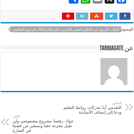
h
h
m
ac
ar
at
ai
e
e
sA
l
b
الوسوم
المكتب التربوي في التنظيم الشعبي الناصري: ليكن العام 2023 عام ثورة المعلمين
p
o
p
o
عن tarbiagate
k
السابق
التقدمي أيدّ تحركات روابط التعليم
ودعا إلى إنصاف الأساتذة
التالي
جواد: رفضنا مشروع مشموشي ولن
نقبل بتجزئة حقنا وسنعبر عن غضبنا
في الشارع