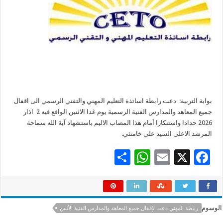
بوابة التربية: دعت رابطة اساتذة التعليم المهني والتقني الرسمي الى اقفال
جميع المعاهد والمدارس الفنية الرسمية يوم غدا الاثنين الواقع فيه 2 اذار
2026 حدادا واستنكارا أمام هذا المصاب الاليم باستشهاد آية الله سماحة
المرشد الاعلى السيد علي خامنئي.
S
W
E
X
F
h
h
m
ac
ar
at
ai
e
e
sA
l
b
الوسوم
رابطة المهني دعت لإقفال جميع المعاهد والمدارس الفنية الأثنين
p
o