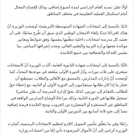
أولًا: تقرّر تمديد العام الدراسي لمدة أسبوع إضافي، وذلك لإفساح المجال
أمام استكمال العملية التعليمية في مختلف المناطق.
ثانيًا: بالنسبة إلى امتحانات الشهادة المتوسطة (البريفيه)، أوضحت الوزيرة أنّ
هناك اقتراحًا جديًا بإلغاء الامتحان الوطني الذي سبق أن طُرح سابقًا، على أن
تعتمد كل مدرسة امتحانات داخلية تنظّمها بنفسها، وفق ضوابط ومعايير
موحّدة تضعها وزارة التربية والتعليم العالي، وتحت إشرافها المباشر، بما
يضمن العدالة والشفافية بين جميع التلامذة.
ثالثًا: بالنسبة إلى امتحانات شهادة الثانوية العامة، أكدت الوزيرة أنّ الامتحانات
ستجري على ثلاث دورات، وأنّ الدورة الأولى ستُعقد في موعدها المحدّد. كما
أوضحت أنّ إدارات المدارس، بالتنسيق مع الأهالي والطلاب، تستطيع أن
تختار ما إذا كان طلابها سيتقدّمون إلى الدورة الأولى أو الثانية، مع إعطاء حقّ
للطالب بالتقدّم إلى دورتين. كذلك يحقّ لإدارة المدرسة أن تقرّر مباشرةً
تسجيل طلابها في الدورة الثانية، وذلك مراعاةً لأوضاع المدارس الواقعة في
المناطق غير المستقرة أو المتضرّرة من الحروب، ومنح التلامذة فرصة إضافية
تمتدّ إلى نحو ثلاثة أسابيع بين الدورتين الأولى والثانية.
رابعًا: وفي ما يتعلّق بتأمين التمويل اللازم لتنظيم الامتحانات الرسمية، أشارت
الوزيرة كرامي إلى أنّ الأموال المرصودة تأتي إمّا من اعتمادات وزارة