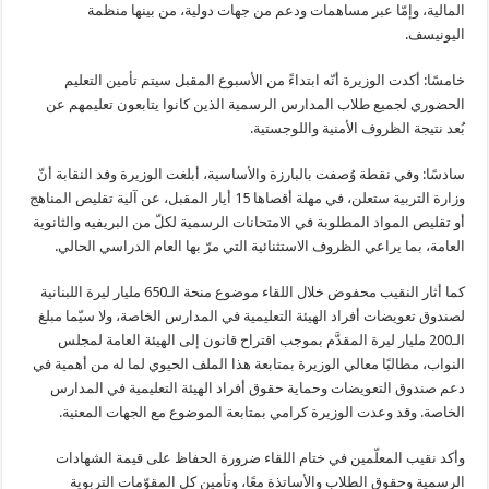
المالية، وإمّا عبر مساهمات ودعم من جهات دولية، من بينها منظمة
اليونيسف.
خامسًا: أكدت الوزيرة أنّه ابتداءً من الأسبوع المقبل سيتم تأمين التعليم
الحضوري لجميع طلاب المدارس الرسمية الذين كانوا يتابعون تعليمهم عن
بُعد نتيجة الظروف الأمنية واللوجستية.
سادسًا: وفي نقطة وُصفت بالبارزة والأساسية، أبلغت الوزيرة وفد النقابة أنّ
وزارة التربية ستعلن، في مهلة أقصاها 15 أيار المقبل، عن آلية تقليص المناهج
أو تقليص المواد المطلوبة في الامتحانات الرسمية لكلّ من البريفيه والثانوية
العامة، بما يراعي الظروف الاستثنائية التي مرّ بها العام الدراسي الحالي.
كما أثار النقيب محفوض خلال اللقاء موضوع منحة الـ650 مليار ليرة اللبنانية
لصندوق تعويضات أفراد الهيئة التعليمية في المدارس الخاصة، ولا سيّما مبلغ
الـ200 مليار ليرة المقدَّم بموجب اقتراح قانون إلى الهيئة العامة لمجلس
النواب، مطالبًا معالي الوزيرة بمتابعة هذا الملف الحيوي لما له من أهمية في
دعم صندوق التعويضات وحماية حقوق أفراد الهيئة التعليمية في المدارس
الخاصة. وقد وعدت الوزيرة كرامي بمتابعة الموضوع مع الجهات المعنية.
وأكد نقيب المعلّمين في ختام اللقاء ضرورة الحفاظ على قيمة الشهادات
الرسمية وحقوق الطلاب والأساتذة معًا، وتأمين كل المقوّمات التربوية