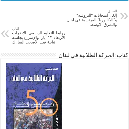
السابق
إلغاء امتحانات “البروفيه”
و”البكالوريا” الفرنسية في لبنان
والشرق الاوسط
التالي
روابط التعليم الرسمي: الإضراب
الأربعاء ١٣ أيار والإسراع بجلسة
نيابية قبل الأضحى المبارك
كتاب: الحركة الطلابية في لبنان