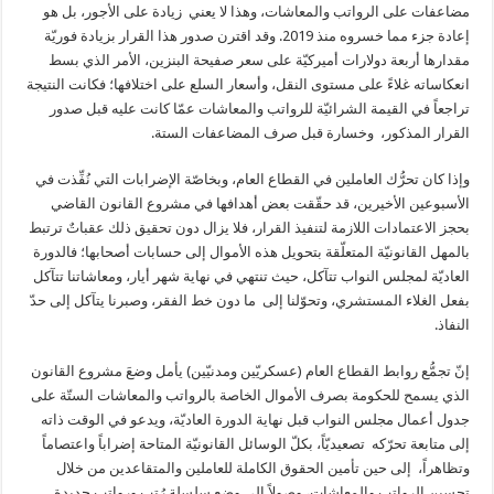
مضاعفات على الرواتب والمعاشات، وهذا لا يعني زيادة على الأجور، بل هو
إعادة جزء مما خسروه منذ 2019. وقد اقترن صدور هذا القرار بزيادة فوريّة
مقدارها أربعة دولارات أميركيّة على سعر صفيحة البنزين، الأمر الذي بسط
انعكاساته غلاءً على مستوى النقل، وأسعار السلع على اختلافها؛ فكانت النتيجة
تراجعاً في القيمة الشرائيّة للرواتب والمعاشات عمّا كانت عليه قبل صدور
القرار المذكور، وخسارة قبل صرف المضاعفات الستة.
وإذا كان تحرُّك العاملين في القطاع العام، وبخاصّة الإضرابات التي نُفِّذت في
الأسبوعين الأخيرين، قد حقّقت بعض أهدافها في مشروع القانون القاضي
بحجز الاعتمادات اللازمة لتنفيذ القرار، فلا يزال دون تحقيق ذلك عقباتٌ ترتبط
بالمهل القانونيّة المتعلّقة بتحويل هذه الأموال إلى حسابات أصحابها؛ فالدورة
العاديّة لمجلس النواب تتآكل، حيث تنتهي في نهاية شهر أيار، ومعاشاتنا تتآكل
بفعل الغلاء المستشري، وتحوّلنا إلى ما دون خط الفقر، وصبرنا يتآكل إلى حدّ
النفاذ.
إنّ تجمُّع روابط القطاع العام (عسكريّين ومدنيّين) يأمل وضعَ مشروع القانون
الذي يسمح للحكومة بصرف الأموال الخاصة بالرواتب والمعاشات الستّة على
جدول أعمال مجلس النواب قبل نهاية الدورة العاديّة، ويدعو في الوقت ذاته
إلى متابعة تحرّكه تصعيديّاً، بكلّ الوسائل القانونيّة المتاحة إضراباً واعتصاماً
وتظاهراً، إلى حين تأمين الحقوق الكاملة للعاملين والمتقاعدين من خلال
تحسين الرواتب والمعاشات، وصولاً إلى وضع سلسلة رُتب ورواتب جديدة