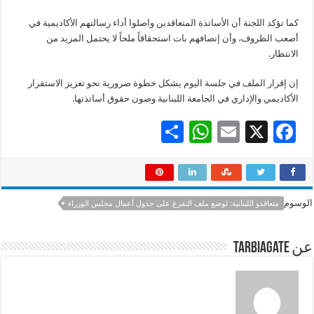
كما تؤكد اللجنة أن الأساتذة المتعاقدين واصلوا أداء رسالتهم الأكاديمية في
أصعب الظروف، وأن إنصافهم بات استحقاقاً ملحاً لا يحتمل المزيد من
الانتظار.
إن إقرار الملف في جلسة اليوم يشكل خطوة ضرورية نحو تعزيز الاستقرار
الأكاديمي والإداري في الجامعة اللبنانية وصون حقوق أساتذتها.
S
W
E
X
F
h
h
m
ac
ar
at
ai
e
e
sA
l
b
الوسوم
متعاقدو اللبنانية: لوضع ملف التفرغ على جدول أعمال مجلس الوزراء
p
o
p
o
عن tarbiagate
k