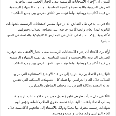
المتن ، أن “إجراء الامتحانات الرسمية يبقى الخيار الأفضل متى توافرت
الظروف التربوية واللوجستية والأمنية المناسبة، لما تمثله الشهادة الرسمية
من قيمة أكاديمية ووطنية، ولما تؤمنه من تكافؤ للفرص بين جميع الطلاب”.
جاء في بيان: في ظل النقاش الدائر حول مصير الامتحانات الرسمية للشهادات
الثانوية لهذا العام، وانطلاقًا من حرصه على مصلحة الطلاب وحقوقهم
الأكاديمية، يؤكد اتحاد لجان الأهل في المدارس الكاثوليكية والخاصة في المتن
ما يلي:
أولًا: يرى الاتحاد أن إجراء الامتحانات الرسمية يبقى الخيار الأفضل متى توفرت
الظروف التربوية واللوجستية والأمنية المناسبة، لما تمثله الشهادة الرسمية
من قيمة أكاديمية ووطنية، ولما تؤمنه من تكافؤ للفرص بين جميع الطلاب.
ثانيًا: يدعو الاتحاد وزارة التربية إلى مراعاة الأوضاع الاستثنائية التي مر بها
الطلاب خلال العام الدراسي، واعتماد كل التسهيلات الممكنة التي تضمن
عدالة التقييم وتكافؤ الفرص بين مختلف المناطق والمدارس.
ثالثًا: في حال طرأت ظروف قاهرة تحول دون إجراء الامتحانات الرسمية،
يطالب الاتحاد باعتماد آلية بديلة تحفظ حقوق الطلاب كاملة، وتؤمن لهم
شهادات رسمية معترفًا بها محليًا ودوليًا، بالاستناد إلى نتائجهم الأكاديمية خلال
العام الدراسي وفق معايير واضحة وموحدة.