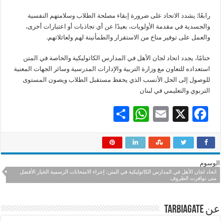
رابعًا: يشدد الاتحاد على ضرورة إبقاء مصلحة الطلاب وسلامتهم النفسية
والجسدية في مقدمة الأولويات، بعيدًا عن أي تجاذبات أو اعتبارات أخرى،
والعمل على توفير مناخ من الاستقرار والطمأنينة لهم ولعائلاتهم.
ختامًا، يجدد اتحاد لجان الأهل في المدارس الكاثوليكية والخاصة في المتن
استعداده للتعاون مع وزارة التربية والإدارات المدرسية وسائر الجهات المعنية
للوصول إلى الحل الأنسب الذي يحفظ مستقبل الطلاب ويصون المستوى
التربوي والتعليمي في لبنان
S
W
E
X
F
h
h
m
ac
ar
at
ai
e
e
sA
l
b
الوسوم
p
o
اتحاد لجان الأهل في المدارس الكاثوليكية في المتن: إجراء الامتحانات الرسمية الخيار الأفضل
متى توافرت الظروف
p
o
k
عن tarbiagate