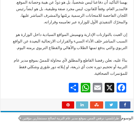
​يهمنا التأكيد أن دفاعنا ليس شخصياً، بل هو ذودٌ عن هيبة وحصانة الموقع.
فالمدير العام، وفقاً للقانون، ليس مجرد صفة وظيفية، بل هو ايضاً رئيس
اللجان الفاحصة للامتحانات الرسمية برمّتها والمشرف المباشر عليها،
والمحرّك التنفيذي الأول للوزارة عبر تعاميمه وقراراته.
​إن العبث بالتوازنات الإدارية وتهميش المواقع السيادية داخل الوزارة هو
السبب المباشر خلف الأداء السيء والقرارات الارتجالية البعيدة عن الواقع
التربوي والتي يدفع ثمنها الطلاب والأهالي والقطاع التربوي برمته اليوم.
بناءً عليه، نعلن رفضنا القاطع والمطلق لأي محاولة للمسّ بموقع مدير عام
التربية أو تحجيم دوره تحت أي ذريعة، او إيلائه دور صُوَري وشكلي فقط
للمؤتمرات الصحافية.
S
W
E
X
F
h
h
m
ac
ar
at
ai
e
e
sA
l
b
الوسوم
طرابلسي: نرفض المس بموقع مدير عام التربية لصالح مستشارين مؤقتين
p
o