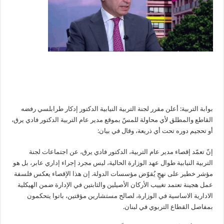
بوابة التربية: أعلن مقرر لجنة التربية النيابية الدكتور إدكار طرابلسي رفضه
القاطع والمطلق لأي محاولة للمسّ بموقع مدير عام التربية الدكتور فادي يرق،
أو تحجيم دوره تحت أي ذريعة، وقال في بيان:
إنّ تعمّد إقصاء مدير عام التربية، الدكتور فادي يرق، عن اجتماعات لجنة
التربية النيابية طوال عهد الوزارة الحالية، ليس مجرد إجراء إداري عابر، بل هو
مؤشر خطير على نهجٍ يُقوّض مؤسسات الدولة. إن هذا الإقصاء يعكس فلسفة
عمل هجينة تعتمد تغييب الأركان الأصيلين والثابتين في الإدارة ضمن الهيكلية
الادارية الاساسية في الوزارة، لصالح مستشارين مؤقتين، باتوا يتحكمون
بمفاصل القطاع التربوي في لبنان.