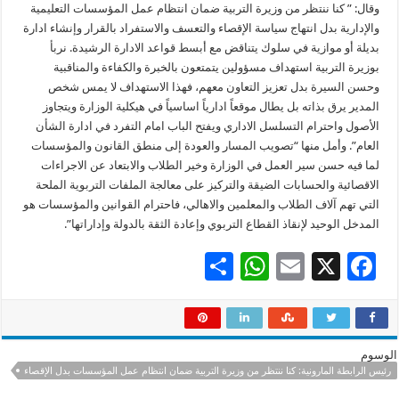
وقال: ” كنا ننتظر من وزيرة التربية ضمان انتظام عمل المؤسسات التعليمية
والإدارية بدل انتهاج سياسة الإقصاء والتعسف والاستفراد بالقرار وإنشاء ادارة
بديلة أو موازية في سلوك يتناقض مع أبسط قواعد الادارة الرشيدة. نربأ
بوزيرة التربية استهداف مسؤولين يتمتعون بالخبرة والكفاءة والمناقبية
وحسن السيرة بدل تعزيز التعاون معهم، فهذا الاستهداف لا يمس شخص
المدير يرق بذاته بل يطال موقعاً ادارياً اساسياً في هيكلية الوزارة ويتجاوز
الأصول واحترام التسلسل الاداري ويفتح الباب امام التفرد في ادارة الشأن
العام”. وأمل منها “تصويب المسار والعودة إلى منطق القانون والمؤسسات
لما فيه حسن سير العمل في الوزارة وخير الطلاب والابتعاد عن الاجراءات
الاقصائية والحسابات الضيقة والتركيز على معالجة الملفات التربوية الملحة
التي تهم آلاف الطلاب والمعلمين والاهالي، فاحترام القوانين والمؤسسات هو
المدخل الوحيد لإنقاذ القطاع التربوي وإعادة الثقة بالدولة وإداراتها”.
S
W
E
X
F
h
h
m
ac
ar
at
ai
e
e
sA
l
b
الوسوم
p
o
رئيس الرابطة المارونية: كنا ننتظر من وزيرة التربية ضمان انتظام عمل المؤسسات بدل الإقصاء