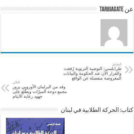
p
o
عن tarbiagate
k
السابق
طرابلسي: التوصية التربوية رُفعت
والقرار الآن عند الحكومة والبيانات
المعروضة منفصلة عن الواقع
التالي
​وفد من البرلمان الأوروبي يزور
مجمع دوحة المبرّات ويطّلع على
جهود رعاية الأيتام
كتاب: الحركة الطلابية في لبنان