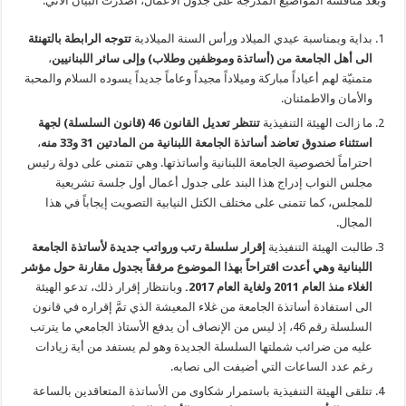
وبعد مناقشة المواضيع المدرجة على جدول الأعمال، أصدرت البيان الآتي:
بداية وبمناسبة عيدي الميلاد ورأس السنة الميلادية
تتوجه الرابطة بالتهنئة
الى أهل الجامعة من (أساتذة وموظفين وطلاب) وإلى سائر اللبنانيين
،
متمنيّة لهم أعياداً مباركة وميلاداً مجيداً وعاماً جديداً يسوده السلام والمحبة
والأمان والاطمئنان.
ما زالت الهيئة التنفيذية
تنتظر تعديل القانون 46 (قانون السلسلة) لجهة
استثناء صندوق تعاضد أساتذة الجامعة اللبنانية من المادتين 31 و33 منه
،
احتراماً لخصوصية الجامعة اللبنانية وأساتذتها. وهي تتمنى على دولة رئيس
مجلس النواب إدراج هذا البند على جدول أعمال أول جلسة تشريعية
للمجلس، كما تتمنى على مختلف الكتل النيابية التصويت إيجاباً في هذا
المجال.
طالبت الهيئة التنفيذية
إقرار سلسلة رتب ورواتب جديدة لأساتذة الجامعة
اللبنانية وهي أعدت اقتراحاً بهذا الموضوع مرفقاً بجدول مقارنة حول مؤشر
الغلاء منذ العام 2011 ولغاية العام 2017.
وبانتظار إقرار ذلك، تدعو الهيئة
الى استفادة أساتذة الجامعة من غلاء المعيشة الذي تمَّ إقراره في قانون
السلسلة رقم 46، إذ ليس من الإنصاف أن يدفع الأستاذ الجامعي ما يترتب
عليه من ضرائب شملتها السلسلة الجديدة وهو لم يستفد من أية زيادات
رغم عدد الساعات التي أضيفت الى نصابه.
تتلقى الهيئة التنفيذية باستمرار شكاوى من الأساتذة المتعاقدين بالساعة