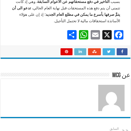
بسبب
التأخير في دفع مستحقاتهم عن الأعوام السابقة
. وهي إذ كانت
تتمنى أن يتم دفع هذه المستحقات قبل نهاية العام الحالي،
تدعو الى أن
يتمَّ صرفها بأسرع ما يمكن في مطلع العام الجديد
؛ إذ إن على هؤلاء
الأساتذة استحقاقات مالية لا تحتمل التأجيل.
S
W
E
X
F
h
h
m
ac
ar
at
ai
e
e
sA
l
b
p
o
عن mcg
p
o
k
السابق