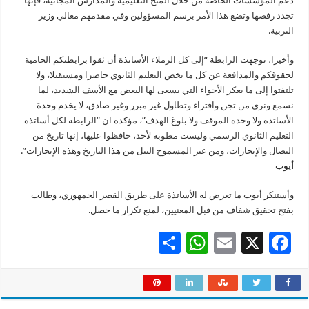
دعم المؤسسات الخاصة من خلال المنح التعليمية والمدارس المجانية، فإنها
تجدد رفضها وتضع هذا الأمر برسم المسؤولين وفي مقدمهم معالي وزير
التربية.
وأخيرا، توجهت الرابطة “إلى كل الزملاء الأساتذة أن ثقوا برابطتكم الحامية
لحقوقكم والمدافعة عن كل ما يخص التعليم الثانوي حاضرا ومستقبلا، ولا
تلتفتوا إلى ما يعكر الأجواء التي يسعى لها البعض مع الأسف الشديد، لما
نسمع ونرى من تجن وافتراء وتطاول غير مبرر وغير صادق، لا يخدم وحدة
الأساتذة ولا وحدة الموقف ولا بلوغ الهدف”، مؤكدة ان “الرابطة لكل أساتذة
التعليم الثانوي الرسمي وليست مطوبة لأحد، حافظوا عليها، إنها تاريخ من
النضال والإنجازات، ومن غير المسموح النيل من هذا التاريخ وهذه الإنجازات”.
أيوب
وأستنكر أيوب ما تعرض له الأساتذة على طريق القصر الجمهوري، وطالب
بفتح تحقيق شفاف من قبل المعنيين، لمنع تكرار ما حصل.
S
W
E
X
F
h
h
m
ac
ar
at
ai
e
e
sA
l
b