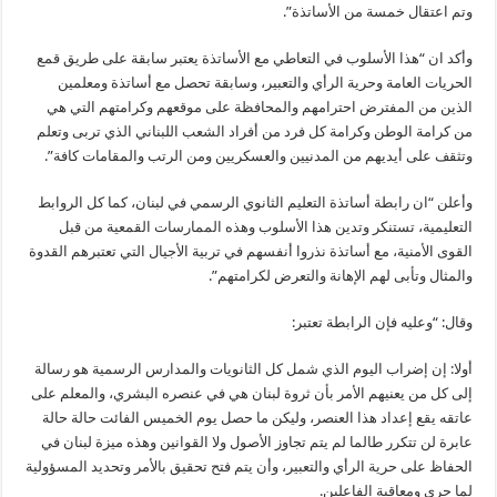
وتم اعتقال خمسة من الأساتذة”.
وأكد ان “هذا الأسلوب في التعاطي مع الأساتذة يعتبر سابقة على طريق قمع
الحريات العامة وحرية الرأي والتعبير، وسابقة تحصل مع أساتذة ومعلمين
الذين من المفترض احترامهم والمحافظة على موقعهم وكرامتهم التي هي
من كرامة الوطن وكرامة كل فرد من أفراد الشعب اللبناني الذي تربى وتعلم
وتثقف على أيديهم من المدنيين والعسكريين ومن الرتب والمقامات كافة”.
وأعلن “ان رابطة أساتذة التعليم الثانوي الرسمي في لبنان، كما كل الروابط
التعليمية، تستنكر وتدين هذا الأسلوب وهذه الممارسات القمعية من قبل
القوى الأمنية، مع أساتذة نذروا أنفسهم في تربية الأجيال التي تعتبرهم القدوة
والمثال وتأبى لهم الإهانة والتعرض لكرامتهم”.
وقال: “وعليه فإن الرابطة تعتبر:
أولا: إن إضراب اليوم الذي شمل كل الثانويات والمدارس الرسمية هو رسالة
إلى كل من يعنيهم الأمر بأن ثروة لبنان هي في عنصره البشري، والمعلم على
عاتقه يقع إعداد هذا العنصر، وليكن ما حصل يوم الخميس الفائت حالة حالة
عابرة لن تتكرر طالما لم يتم تجاوز الأصول ولا القوانين وهذه ميزة لبنان في
الحفاظ على حرية الرأي والتعبير، وأن يتم فتح تحقيق بالأمر وتحديد المسؤولية
لما جرى ومعاقبة الفاعلين.