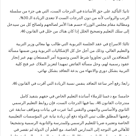
ثانيا: التأكيد على حق الأساتذة في الدرجات الست، التي هي جزء من سلسلة
الرتب والرواتب لأنه من دون الدرجات الست لا تتعدى الزيادة الـ 30%،
ومطالبة مقام مجلس الوزراء حسم هذا الأمر لصالحهم ولصالح كل من سيدخل
إلى سلك التعليم وتصحيح الخلل إذا كان هناك من خلل في القانون 46.
ثالثا: الاسراع في عقد الجلسة التربوية التي طالب بها معالي وزير التربية
والتعليم العالي، وذلك من أجل حل كل الإشكاليات التربوية ومن ضمنها مسألة
المتعاقدين الذين تجاوزوا شرط السن وتسوية أمر المستعان بهم عبر إنجاز
عقود رسمية لهم، وحل مسألة الفائض تمهيدا لتعزيز الملاك عبر فتح كلية
التربية بشكل دوري والانتهاء من بدعة التعاقد بشكل نهائي.
رابعا: رفع أجر ساعة التعاقد بنفس نسبة الزيادة التي أقرت في القانون 46.
خامسا: مع دعمنا للزملاء أساتذة التعليم الخاص في حقهم بتنفيذ كامل
مندرجات القانون 46، بما فيها الدرجات الست، فإن روابط التعليم الرسمي
الثانوي والأساسي والمهني والتقني كما عبرت في بيانات ومواقف سابقة عن
رفضها المطلق طلب تبني الدولة دفع أي زيادة نيابة عن المؤسسات التعليمية
الخاصة وتعتبره ضربا للتعليم الرسمي وللمدرسة والثانوية الرسمية وتشجيعا
للأهالي في التوجه إلى المدارس الخاصة، مع العلم أن الدولة لم تقصر في