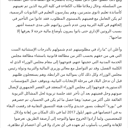
من السلسلة، وحال زملائنا طلاب الكفاءة في كلية التربية الذين تم تعيينهم
كأساتذة تعليم ثانوي متمرنين، وهم يمارسون التعليم في الثانويات الرسمية،
لم يكن التعامل مع قضيتهم بالمستوى المطلوب، فقد عانوا من التأخير في
إلحاقهم في كلية التربية ومن عدم تأمين رواتبهم على مدى خمسة أشهر
بسبب الروتين الإداري حتى باتوا يمرون بأوضاع مالية حرجة لا يعرفها إلا
صاحبها”.
وأعلن ان “ما زاد في مظلوميتهم عدم شمولهم بالدرجات الإستثنائية الست
التي هي من حقهم بحسب اكثر من مطالعة قانونية باستثناء مطالعة مجلس
الخدمة المدنية التي حجبتها عنهم. فتوجهوا إلى مقام مجلس الوزراء الذي له
الكلمة الفصل، وقد تم التواصل مع معالي وزيري المالية والتربية ودولة رئيس
مجلس الوزراء، وكل ذلك كان بمواكبة من الرابطة، وهم يستعجلون طلبهم
قبل أن تدخل البلاد في مرحلة الإنتخابات النيابية، ويتوقف عمل المؤسسات
الدستورية، فتوجهوا إلى مجلس الوزراء المنعقد في القصر الجمهوري لإيصال
صوتهم وحل قضيتهم بعد أن تأخر عقد جلسة تربوية لحل المشاكل التربوية
العالقة على أكثر من صعيد؛ وهنا حصل ما لم يكن في الحسبان. تم حصرهم
في “بورة” أحيطت بسور حديدي وكانت هيئة التنسيق النقابية قد رفضت البقاء
به في اعتصامها في شهر ايلول 2017 لما في ذلك المكان من إهانة وإذلال
للمعتصمين. ولما أرادوا الخروج منها والتوجه إلى أرصفة الطريق، تعرضوا
للإهانة والضرب بأسلوب لم نعهده في أي تحرك ولا في أي اعتصام أو تظاهرة،