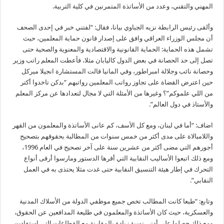
المهني والتقني، وعدد من الأساتذة المتمرنين في كلية التربية.
وألقى رئيس الرابطة نزيه الجباوي بيانا، فقال: “لفتني خبر في إحدى الصحف
أن مجلس الوزراء العراقي وافق على إصدار قانون حماية المعلمين، حيث
تشمل هذه الحماية: الحماية القانونية والاقتصادية والمعنوية والصحية حتى
تصل إلى حد الحصانة في بعض الدول كاليابان مثلا، فأعطت المعلم راتب وزير
وحصانة نائب وجلالة امبراطور، وفي المانيا قالت المستشارة انجيلا ميركل
حين اعترض القضاة على تجاوز رواتب المعلمين رواتبهم “بدكن تاخدوا أكتر
من اللي علموكم”؟ وغيرها من الأمثلة التي لا مجال لتعدادها عن مركز المعلم
والأستاذ في دول العالم”.
اضاف: “أما في لبنان، ومع كل الأسف، كم عانى الأساتذة والمعلمون من القهر
واللامبالاة على مدى أكثر من خمس سنوات من المطالبة بحقوقهم بتصحيح
أجورهم التي مضى أكثر من عشرين سنة على آخر تصحيح في العام 1996،
ومع ذلك اتبعوا الأساليب النقابية التي أقرها الدستور ومارسوا أرقى أنواع
التحرك في إطار هيئة التنسيق النقابية حتى غدت مثلا يحتذى به في العمل
النقابي”.
وتابع: “طبعا كانت المطالب تخص جميع موظفي الدولة من الأسلاك المدنية
والعسكرية، حيث كان الأساتذة والمعلمون في طليعة المدافعين عن الحقوق،
ومع ذلك حصلوا على أدنى نسبة زيادة بالمقارنة مع القطاعات التي استفادت