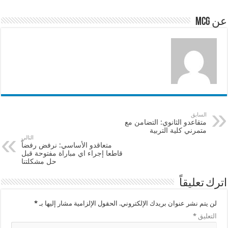
p
o
عن mcg
p
o
k
السابق
متقاعدو الثانوي: التضامن مع
متمرني كلية التربية
التالي
متعاقدو الأساسي: نرفض رفضاً
قاطعا إجراء اي مباراة مفتوحة قبل
حل مشكلتنا
اترك تعليقاً
لن يتم نشر عنوان بريدك الإلكتروني.
الحقول الإلزامية مشار إليها بـ
*
التعليق
*