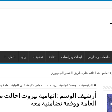
جامعات ومدارس
ابحاث ودراسات
ثقافة
تحقيقات
رأي
اتصل بنا
ن إعتصامها غدا قائم على طريق القصر الجمهوري
الرئيسية
/
الوسم:
اتهامية بيروت احالت ملف خليفة على النيابة العامة و
أرشيف الوسم :
اتهامية بيروت احالت م
العامة ووقفة تضامنية معه