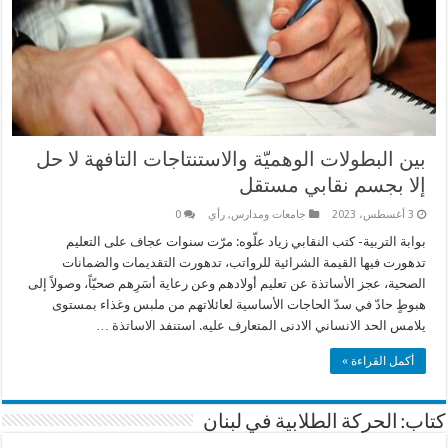
بين البطولات الوهميّة والاستنتاجات التافهة لا حل
إلا بجسم نقابي مستقل
3 أغسطس، 2023
جامعات ومدارس
,
رأي
0
بوابة التربية- كتب النقابي زياد علّوه: مرّت سنوات عجاف على التعليم
تدهورت فيها القيمة الشرائية للرواتب، تدهورت التقديمات والضمانات
الصحية، عجز الأساتذة عن تعليم أولادهم وعن رعاية أسَرِهم صحيّاً، وصولاً إلى
هبوطٍ حادّ في سدّ الحاجات الأساسية لعائلاتهم من ملبس وغذاء بمستوى
يلامس الحد الانساني الادنى المتعارف عليه. استنفد الاساتذة …
أكمل القراءة »
كتاب: الحركة الطلابية في لبنان