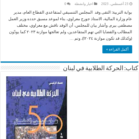
23 أغسطس، 2023
اخبار وانشطة
0
بوابة التربية: التقى وفد المجلس التنسيقي لمتقاعدي القطاع العام، مدير
عام وزارة المالية، الاستاذ جورج معراوي، بناء لموعد مسبق حدده وزير العمل
مصطفى بيرم. وأشار بيان للمجلس، أن الوفد ناقش مع معراوي، مختلف
المطالب والقضايا التي تهم المتقاعدين، ولم تعالجها موازنة ٢٠٢٣ كما يودّون
(وكذلك قد تكون موازنة ٢٠٢٤!). وتم …
أكمل القراءة »
كتاب: الحركة الطلابية في لبنان