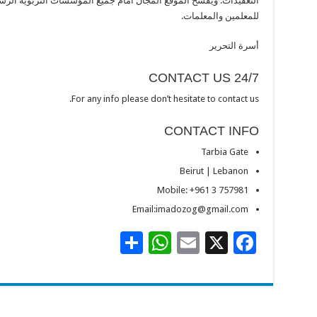
التعقيدات. ويفسح الموقع المجال أمام جميع المؤسسات التربوية الرسمي
للمعلمين والمعلمات.
أسرة التحرير
CONTACT US 24/7
For any info please don’t hesitate to contact us.
CONTACT INFO
Tarbia Gate
Beirut | Lebanon
Mobile: +961 3 757981
Email:imadozog@gmail.com
S
W
E
X
F
h
h
m
ac
ar
at
ai
e
e
sA
l
b