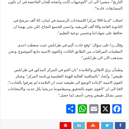
التاريخ”، مشيرا الى ان “التوجيهات كانت واضحة للجان الفاحصة في ان تكون
المسابقات عادية”.
اضاف: “لدينا 566 مركزا للامتحانات الرسمية في لبنان، 42 ألف مرشح في
الثانوية العامة و60 ألف للبريفيه، واتمنى للجميع النجاح، لكن نحن يهمنا ان
نحافظ على شهاداتنا ونحسن نوعية التعليم”.
وقال ردا على سؤال: “وقع حادث أليم في طرابلس حيث سقطت احدى
المعلمات المراقبات من الطابق الثالث، والقوى الامنية تتابع الموضوع، ونحن
سنذهب الان الى طرابلس”.
وطمأن يرق الاهالي والتلامذة “بان الجو في المركز المذكور في طرابلس
طبيعي”. وأشاد “بالمناقبية العالية للهيئة التعليمية ورئاسة المركز”. وشكر
القوى الامنية “لإعادة الوضع الى طبيعته حيث ان التلامذة لم يعرفوا بالحادث”،
لافتا الى ان “القوى تقوم بالتحقيق وسيعلموننا تدريجيا بكل جديد، والامتحانات
تسير بشكل طبيعي ونحن نأسف لما حصل”.
S
W
E
X
F
h
h
m
ac
ar
at
ai
e