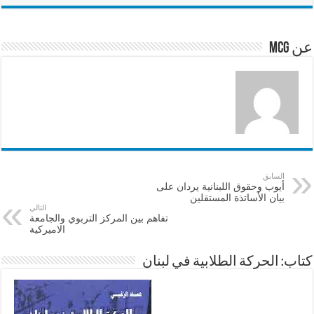
e
sA
l
b
p
o
عن mcg
p
o
k
السابق
أيوب وحقوق اللبنانية يردان على
بيان الأساتذة المستقلين
التالي
تفاهم بين المركز التربوي والجامعة
الاميركية
كتاب: الحركة الطلابية في لبنان