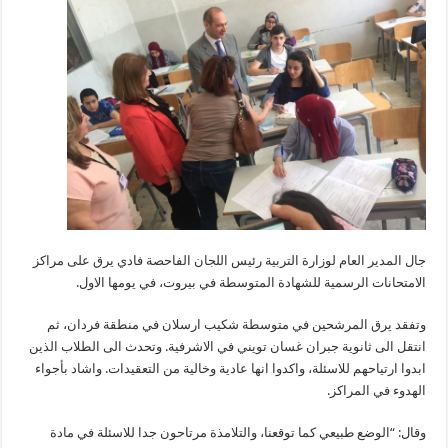
الامتحانات
في
بيروت:
الاجواء
هادئة
والتلامذة
مرتاحون
مغلقة
جال المدير العام لوزارة التربية رئيس اللجان الفاحصة فادي يرق على مراكز
الامتحانات الرسمية للشهادة المتوسطة في بيروت، في يومها الاول.
وتفقد يرق المرشحين في متوسطة شكيب ارسلان في منطقة فردان، ثم
انتقل الى ثانوية جبران غسان تويني في الاشرفية. وتحدث الى الطلاب الذين
ابدوا ارتياحهم للاسئلة، واكدوا انها عادية وخالية من التعقيدات. واشاد بأجواء
الهدوء في المراكز.
وقال: “الوضع طبيعي كما توقعنا، والتلامذة مرتاحون جدا للاسئلة في مادة