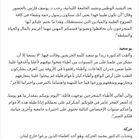
بعد النشيد الوطني ونشيد الجامعة اللبنانية، رحب د. يوسف فارس بالحضور
وقال:”أن تكون طبيبا فهذا يعني أنك ستكون رسول رحمة وشفاء في كافة
الصروح الطبية والميادين التي ستستقبلك. وهذا ما يحتم عليكم أيها
المتخرجون بأن تحافظوا وتصونوا قسمكم المهني مهما أغريتم بالمال والحياة
والسلطة”.
بو سعيد
وألقت الدكتورة ريدا بو سعيد كلمة الخريجين وقالت فيها: “لا يسعنا إلا أن
نشكر من علمنا على مر السنوات من أطباء ضحوا بوقتهم لأجلنا وأغدقوا علينا
علما ضمن جدران القاعات، وأطباء رافقونا في الأروقة بين الغرف يشاركون
الطب على أرض الواقع وأطباء كبار بأعوام قليلة لم يبخلوا علينا بمعارفهم
وتجاربهم وشغفهم وزرعوا فينا حبا للمهنة واهتماما بالمرضى واحتراما للآخر”.
وإلى أهالي الأطباء المتخرجين توجهت قائلة: “اليوم يومكم بمقدار ما هو يومنا،
إذ أشعر الفخر عامر في قلوبكم. أشكركم على تحملكم إيانا طيلة هذه الأعوام
وأعدكم سنوات الإختصاص التالية تحتوي على اختبرات جامعية وأخرى حياتية،
فلكم الصبر”.
حركة
وتحدّث الدكتور محمد الحركة، وهو أحد العلماء الذين برعوا خارج لبنان