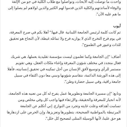
وأحدث ما توصلت إليه الأبحاث، وتواصلوا مع طلاب الكلية في جو من الإلفة
والوفاء لأساتذتهم والكلية الذين قدموا لهم الكثير والذين لولاهم لم يصلوا إلى
ما هم عليه الآن”.
أيوب
ثم كانت كلمة لرئيس الجامعة اللبنانية قال فيها:” أهلا بكم في صرح المعرفة،
في يوم فرح التخرج الذي لا يوازيه فرح ولا تماثله غبطة، لأن النجاح هو تحقيق
للذات وعبور في الطموح”.
أضاف: “إن الجامعة وكما تعلمون ليست مؤسسة تقليدية بعملها، هي شريك
فعال متجدد في مختلف شؤون المعرفة وإغناء ملكات العقل، وهي تقويم
مستمر للرأي وتوسيع لأفقِ الإنسان من أجل تمكينه في تحقيق إنسانيته، فأهلا
إلى هذه الورشة الدائمة، نتقاسم شؤونها ونبني معا دون اكتفاء في سبيل
جامعة راقية، وفي سبيل حضارة وطن”.
وتابع: “إن مسيرة الجامعة وتطويرها عمل يفرح له كل من تعنيه هذه الجامعة،
لأنه انحياز للمعرفة والحقيقة، والإرتقاء فيها واجب كل وفي مخلص ومن
تسامت أهدافه وعلت غايته وتجرد من النوازع. إني أتكلم عن الجامعة
المرتبطة بالمواطنية الصحيحة، بتطويرها وتعزيزها، وإن الحرص على ازدهارها
هو حق علينا، لأنها الوسيلة المثلى لتصحيح كل خلل”.