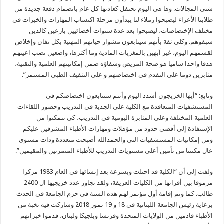
شتى المجالات. وها هي اليوم تحتفل كعادتها كل عام بانضمام دفعة جديدة من
طلابنا الأعزاء ليصبحوا زملاء لنا يبدأون مرحلة اكتساب المهارات والخبرات في
مختلف الإختصاصات، ليصبحوا بعد عدة سنوات أخصائيين بارعين كالذين
سبقوهم. وكلي ثقة بأنهم سيتابعون مشوار حياتهم المهنية بكل تفان وإخلاص
لقسمهم اليوم، غير آبهين بالمغريات المادية وما أكثرها، واضعين نصب اعينهم
هدفا واحدا ساميا هو صحة المريض وشفاؤه ضمن إمكانيتهم العلمية والتقنية،
مثابرين دوما على التقدم في اختصاصهم و على التثقيف الطبي المستمر”.
وتابع: “أيها الخريجون أشدد اليوم وأنتم ستتابعون اختصاصكم في
المستشفيات المتعاقدة مع الكلية على الجدية في التدريب وحضور اللقاءات
العلمية المختلفة وعلى المثابرة اليومية في التدريب، كي تتمكنوا من
الإستفادة إلى أقصى حدود من مؤهلات ومهارات الأطباء المشرفين عليكم
ومن إمكانيات المستشفيات التي والحمدالله أصبحت متعددة وذات مستوى
عال مكنتنا من تأمين أعلى مستويات التدريب للأطباء المتمرنين والمقيمين”.
ولفت إلى أن “الكلية قد احتلت وبسرعة بعد إنشائها في العام 1983 مركزا
مرموقا بين أقرانها من الكليات العريقة، ولقد تجاوز عدد خريجيها ال 2400
طالب. كما وتم إقامة أول مؤتمر لهم هذه السنة في حرم الجامعة في الحدث
برعاية رئيس الجامعة اللبنانية في 18 و 19 تموز 2018 وشاركت فيه نخبة من
الأطباء قادمين من الولايات المتحدة وفرنسا وبلجيكا ولبنان، قدموا خبراتهم