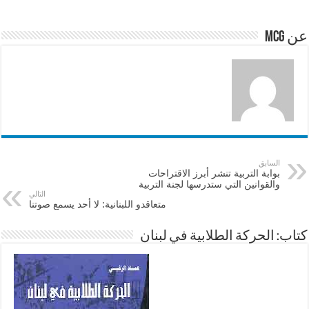
e
sA
l
b
p
o
عن mcg
p
o
k
السابق
بوابة التربية تنشر أبرز الاقتراحات
والقوانين التي ستدرسها لجنة التربية
التالي
متعاقدو اللبنانية: لا أحد يسمع صوتنا
كتاب: الحركة الطلابية في لبنان