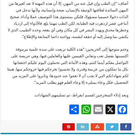
أضاف: “إن الطب وإن قيل عنه من المهن، إلا أن هذه المهنة لا تعد كغيرها من
المهن السائدة لعلاقتها الوثيقة بالإنسان، صحة وإنسانية، ولأنها تدخل في
الذات دخولا حميميا مسؤولا، فلنكن بمستوى هذا التوصيف عملا وأداء. صحيح
أننا في عصر ازدهرت فيه الطبابة، لكن الطب مهما بلغ، فالأدواء إلى ازدياد
وخطرها محدق ويهدد البشر في كل مكان وفي أي بقعة، وحده الطبيب الذي لا
يكتفي بما وصل إليه أو حققه لنفسه، وواجبه دائما المتابعة والإطلاع”.
وختم متوجها إلى الخريجين: “هذه الكلية تربعت على سدة علمية مرموقة
اكتسبتها بفضل تعب وتفاني القيمين عليها والعاملين فيها، وهي حريصة على
التواصل معكم أينما كنتم، وهذه الأمانة التي تحملون اليوم عليكم احتضانها
بكل ما تملكون من عزيمة وقدرة، ولا تحسبوا تخرجكم فيها خروجكم منها. هنيئا
لكم شهاداتكم التي لا يجب أن لا تقفوا عند حدودها، وثابروا على المزيد من
التحصيل، فكل وعاء يمتلىء إلا وعاء العلم فهو يطلب المزيد”.
وبعد إدلاء المتخرجين لقسم ابقراط، تم تسليمهم الشهادات.
S
W
E
X
F
h
h
m
ac
ar
at
ai
e