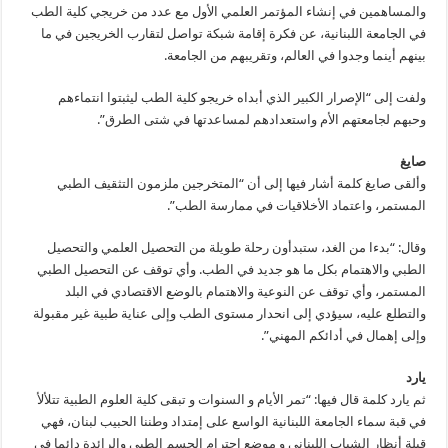
والمساهمين في إنشاء المؤتمر العلمي الأول مع عدد من خريجي كلية الطب
في الجامعة اللبنانية، عن فكرة إقامة شبكة تواصل لتقارب الخريجين في ما
بينهم أينما وجدوا في العالم، وتقريبهم من الجامعة.
ولفت إلى “الإصرار الكبير الذي أبداه خريجو كلية الطب ليثبتوا انتماءهم
وحبهم لجامعتهم الأم واستعدادهم لمساعدتها في شتى الطرق”.
صايغ
وألقى صايغ كلمة أشار فيها إلى أن “المتخرجين ملزمون التثقيف الطبي
المستمر، واعتماد الأخلاقيات في ممارسة الطب”.
وقال: “بدءا من الغد، ستبدأون رحلة طويلة من التحصيل العلمي والتحصيل
الطبي والاهتمام بكل ما هو جديد في الطب. وأي توقف عن التحصيل الطبي
المستمر، وأي توقف عن النوعية والاهتمام بالوضع الاقتصادي في البلد
والتطلع عليه، سيؤدي إلى انحدار مستوى الطب وإلى عناية طبية غير مقبولة
وإلى إهمال في أدائكم المهني”.
يارد
ثم يارد كلمة قال فيها: “تمر الأيام و السنوات و تبقى كلية العلوم الطبية تتلألأ
في قبة سماء الجامعة اللبنانية الواسع على إمتداد وطننا الحبيب لبنان، فهي
قبلة أنظار الشباب اللبناني و موضع إحترام الجسم الطبي والرائدة دائما في