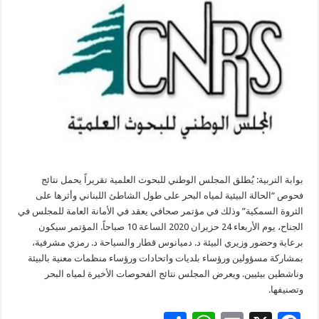
بوابة التربية: يُطلق المجلس الوطني للبحوث العلمية تقريراً يحمل نتائج
فحوص “الحالة البيئية لمياه البحر على طول الشاطئ اللبناني وأثرها على
الثروة السمكية” وذلك في مؤتمر صحافي يعقد في الأمانة العامة للمجلس في
الجناح، يوم الأربعاء 24 حزيران 2020 الساعة 10 صباحاً. المؤتمر سيكون
برعاية وحضور وزيري البيئة د. دميانوس قطار والسياحة د. رمزي مشرفية،
بمشاركة مسؤولين ورؤساء بلديات واتحادات ورؤساء منظمات معنية بالبيئة
وناشطين بيئيين. ويعرض المجلس نتائج الفحوصات الأخيرة لمياه البحر
وتصنيفها.