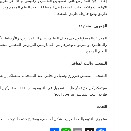
إعادة افتح المدارس على الصعيدين العالمي والإقليمي، وذلك عن طريق
الأولويات والاحتياجات المحددة في المنطقة لتنفيذ التعلم المدمج وكذل
طريق وضع خارطة طريق للتنفيذ.
الجمهور المستهدف
المدراء والمسؤولون في مجال التعليم، ومدراء المدارس، والأوساط الأك
والمعلمون والمربون، وغيرهم من الممارسين التربويين المعنيين بتنفيذ
التعلم المدمج.
التسجيل والبث المباشر
التسجيل المسبق ضروري وسهل ومجاني. عند التسجيل، سيصلكم رابط عبر 
طريق البث المباشر عبر YouTube.
اللغات
ستجري الندوة باللغة العربية بشكل أساسي، وستتاح خدمة الترجمة الفورية