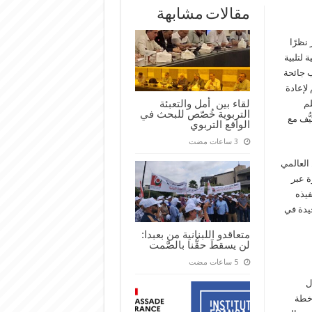
مقالات مشابهة
 نظرًا
 لتلبية
ب جائحة
 لإعادة
لقاء بين أمل والتعبئة
لم
التربوية خُصّص للبحث في
ُّف مع
الواقع التربوي
العالمي
ة عبر
فيذه
جيدة في
متعاقدو اللبنانية من بعبدا:
لن يسقطَ حقُّنا بالصَّمت
ل
 خطة