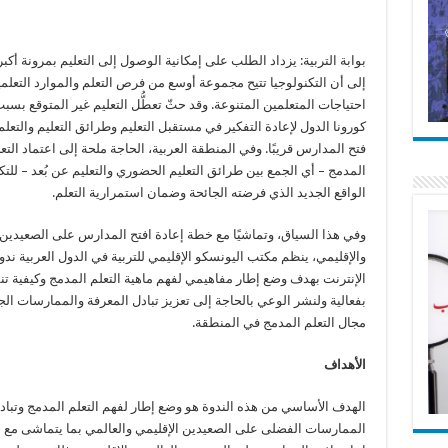
بوابة التربية: يزداد الطلب على إمكانية الوصول إلى التعليم بمرونة أكبر
إلى أن التكنولوجيا تتيح مجموعة أوسع من فرص التعلم والموارد التعلمية
احتياجات المتعلمين المتنوعة. وقد حثّ تعطُّل التعليم غير المتوقع بسب
كورونا الدول لإعادة التفكير في مستقبل التعليم وطرائق التعليم والتعلم
فتح المدارس قريبًا. وفي المنطقة العربية، الحاجة ملحة إلى اعتماد التع
المدمج – أي الجمع بين طرائق التعليم الحضوري والتعليم عن بُعد – للتكي
الواقع الجديد الذي فرضته الجائحة وضمان استمرارية التعلم.
وفي هذا السياق، وتماشيًا مع خطة إعادة افتح المدارس على الصعيدين 
والإقليمي، ينظم مكتب اليونسكو الإقليمي للتربية في الدول العربية ندو
الإنترنت بهدف وضع إطار مفاهيمي لفهم ماهية التعلم المدمج وكيفية تن
بفعالية ولنشر الوعي بالحاجة إلى تعزيز تبادل المعرفة والممارسات ال
مجال التعلم المدمج في المنطقة.
الأهداف
الهدف الأساسي من هذه الندوة هو وضع إطار لفهم التعلم المدمج وتباد
الممارسات الفضلى على الصعيدين الإقليمي والعالمي بما يتماشى مع