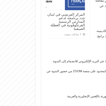
 معالجة
ك عن
المركز الفرنسي في لبنان
جدد برنامجه لدعم
المدارس الرسمية
الفرنكوفونية في العطلة
الصيفية
اديمية،
 برامج
البريد الإلكتروني للانضمام إلى الندوة.
سيتمكن كل مَنْ تعذّر عليه التسجيل في الندوة بسبب عدد المشاركين المحدود على منصة ZOOM من حضور الندوة عن
 باللغتين الإنجليزية والعربية.