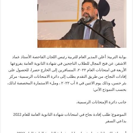
بوابة التربية: أعلن المدير العام للتربية رئيس اللجان الفاحصة الأستاذ عماد
الاشقر، عن فتح المجال للطلاب الناجحين في شهادة الثانوية العامة بفروعها
الأربعة في امتحانات العام ٢٠٢٢، المسافرين إلى الخارج حصرا، للحصول على
إفادات النجاح، من طريق التقدم بطلب إلى دائرة الامتحانات الرسمية- مركز
بئر حسن، وذلك يوم الاثنين في ٨ آب ٢٠٢٢ ، وملء الاستمارة المخصصة لذلك،
بحسب النموذج الآتي:
جانب دائرة الإمتحانات الرسمية،
الموضوع: طلب إفادة نجاح في امتحانات شهادة الثانوية العامة للعام 2022
بداعي السفر