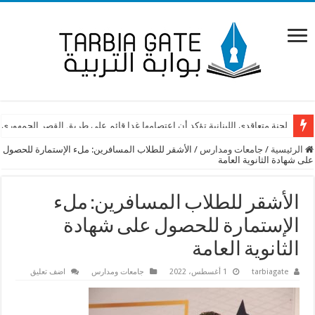
اعتصام امام وزارة التربية احتجاجًا على قرار كرامي إجراء امتحان “اوسكي”
لجنة متعاقدي اللبنانية تؤكد أن إعتصامها غدا قائم على طريق القصر الجمهوري
الرئيسية
/
جامعات ومدارس
/
الأشقر للطلاب المسافرين: ملء الإستمارة للحصول
على شهادة الثانوية العامة
الأشقر للطلاب المسافرين: ملء
الإستمارة للحصول على شهادة
الثانوية العامة
tarbiagate
1 أغسطس، 2022
جامعات ومدارس
اضف تعليق