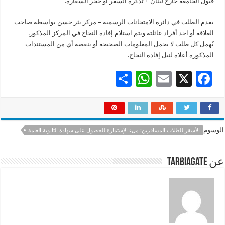
قبول الجامعة خارج لبنان + تذكرة السفر أو حجز السفارة.
يقدم الطلب في دائرة الامتحانات الرسمية – مركز بئر حسن بواسطة صاحب
العلاقة أو احد أفراد عائلته ويتم استلام إفادة النجاح في المركز المذكور.
يُهمل كل طلب لا يحمل المعلومات الصحيحة أو ينقصه أي من المستندات
المذكورة أعلاه لنيل إفادة النجاح.
S
W
E
X
F
h
h
m
ac
ar
at
ai
e
e
sA
l
b
الوسوم
الأشقر للطلاب المسافرين: ملء الإستمارة للحصول على شهادة الثانوية العامة
p
o
p
o
عن tarbiagate
k