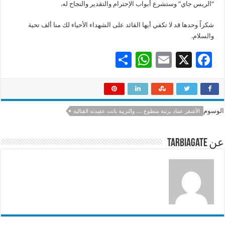
“الريس جاي” وستشرع أبواب الإحترام والتقدير والنجاح له.
شكراً وحدها قد لا تكفي أيها القائد على الشهداء الأحياء لك منا ألف تحية
والسلام.
S
W
E
X
F
h
h
m
ac
ar
at
ai
e
e
sA
l
b
الوسوم
الأشقر عماد برتبة متطوع .... والتربية باتت عقيدته القتالية
p
o
p
o
عن tarbiagate
k