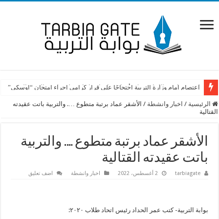
اعتصام امام وزارة التربية احتجاجًا على قرار كرامي إجراء امتحان “اوسكي”
لجنة متعاقدي اللبنانية تؤكد أن إعتصامها غدا قائم على طريق القصر الجمهوري
الرئيسية
/
اخبار وانشطة
/
الأشقر عماد برتبة متطوع …. والتربية باتت عقيدته
القتالية
الأشقر عماد برتبة متطوع …. والتربية
باتت عقيدته القتالية
tarbiagate
2 أغسطس، 2022
اخبار وانشطة
اضف تعليق
بوابة التربية- كتب عمر الحداد رئيس اتحاد طلاب ٢٠٢٠: