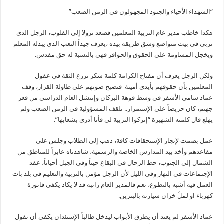
“الشهداء الأحياء والجنود المجهولون في الزمن الصعب”
هكذا خاطب مدير عام التربية المعلمين فصعد نزولا إلى القلوب، الرجل الذي
تربى في بيت متواضع وشق طريقه بيده ،يعرف جيداً التعب الذي يبذله المعلم
ويخجل المساومة على الحقوق والحوافز فهي بالنسبة له حق مقدس.
ولكن الرجل يعرف أن مفتاح الكرامة كلمة شكر تزرع الثقة في عقول
المعلمين بأن حقوقهم بأيدي أمينة فتصبح صوتهم على طاولة القرار، وقف
عماد سامي الأشقر في وسط فوهة البركان وإنتشل العام الدراسي من قعر
جهنم، كان حريصاً على الإستمرار.. تلقف المسؤولية في الزمن الصعب ولم
يهلع قال كلمته الشهيرة “إتركوا التربية لي فأنا أدرى بشعابها”.
عمل بصمت لإنجاز الإستحقاقات كافة، ذهب إلى الطلاب وجلس على
مقاعدهم وأخذ بيد المدارس الخاصة والرسمية، شاهدناه عابراً للمناطق من
الشمال إلى الجنوب، حط الرحال في البقاع حيناً وفي الجبل أحياناً، عقد
الإجتماعات في النهار وفي الليل لأن الرجل مؤمن بالتربية والتعليم في بلد بات
العمل فيه أشبه بالتطوع، نعم فالمدير العام راتبه قد لا يكاد يكفي فاتورة
كهرباء او لملْ خزان سيارته بالبنزين.
عماد الأشقر لم يعتد أن يطرق الأبواب ليدخل طالباً الإستئذان يكفي أن تقول