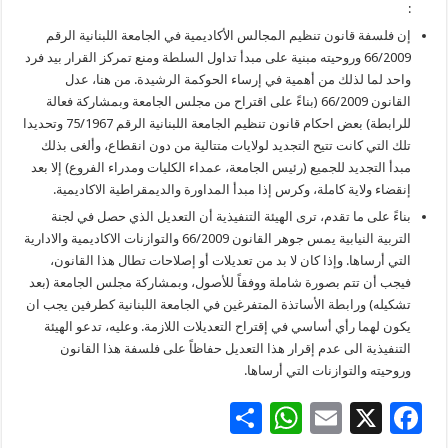
:
إن فلسفة قانون تنظيم المجالس الأكاديمية في الجامعة اللبنانية الرقم
66/2009 وروحيته مبنية على مبدأ تداول السلطة ومنع تمركز القرار بيد فرد
واحد لما لذلك من أهمية في إرساء الحوكمة الرشيدة. من هنا، عدل
القانون 66/2009 (بناءً على اقتراح من مجلس الجامعة وبمشاركة فعالة
للرابطة) بعض احكام قانون تنظيم الجامعة اللبنانية الرقم 75/1967 وتحديدا
تلك التي كانت تتيح التجديد لولايات متتالية من دون انقطاع، وألغى بذلك
مبدأ التجديد للجميع (رئيس الجامعة، عمداء الكليات ومدراء الفروع) إلا بعد
إنقضاء ولاية كاملة، وكرس إذا مبدأ المداورة والديمقراطية الاكاديمية.
بناءً على ما تقدم، ترى الهيئة التنفيذية أن التعديل الذي حصل في لجنة
التربية النيابية يمس جوهر القانون 66/2009 والتوازنات الاكاديمية والادارية
التي أرساها. وإذا كان لا بد من تعديلات أو إصلاحات تطال هذا القانون،
فيجب أن تتم بصورة شاملة ووفقاً للأصول، وبمشاركة مجلس الجامعة (بعد
تشكيله) ورابطة الأساتذة المتفرغين في الجامعة اللبنانية كطرفين يجب ان
يكون لهما رأي أساسي في إقتراح التعديلات اللازمة. وعليه، تدعو الهيئة
التنفيذية الى عدم إقرار هذا التعديل حفاظاً على فلسفة هذا القانون
وروحيته والتوازنات التي أرساها.
S
W
E
X
F