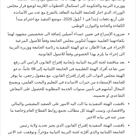
ووزيرة التربية والحكومة الى استكمال الخطوات اللازمة لوضع قرار مجلس
الوزراء، الذي اجاز للجامعة اللبنانية التعاقد بالتفرغ مع عدد من الأساتذة
على أربع دفعات إبتدأ في 1 أيلول 2026، موضع التنفيذ مع احترام مبدأ
الكفاءة والحاجة والتوازن الوطني.
ضرورة الإسراع في تعيين عمداء أصيلين إضافة الى شخصيتين مشهود لهما
بكفاءتهما العلمية تمهيداً لتكوين مجلس الجامعة وفقاً للأصول المرعية
الإجراء. في هذا الاطار، تدعو الهيئة التنفيذية رئاسة الجامعة ووزيرة التربية
الى إجراء ما يلزم بهذا الخصوص وفقاً للاصول القانونية.
بعد مناقشة لجنة التربية النيابية بإيجابية إقتراح القانون الرامي الى رفع
سن تقاعد أفراد الهيئة التعليمية في الجامعة اللبنانية إلى 68 عاماً، تدعو
الهيئة مجلس النواب الى إقرار إقتراح القانون، مع مفعول رجعي، ما يوفر
للجامعة الإستفادة من خبرات الاساتذة في التعليم والبحث العلمي، ويفسح
المجال أمامهم في تأمين سنوات الخدمة المطلوبة للحصول على المعاش
التقاعدي او تحسينه.
ناقشت الهيئة التنفيذية ما الت اليه الامور على الصعيد المعيشي والمالي
والاقتصادي، وتبنت الهيئة كل مطالب تجمع روابط القطاع العام وخاصة ما
صدر عنه في بيانه الاخير.
ناقشت الهيئة التنفيذية إقتراح القانون الذي يجيز تجديد ولاية رئيس
الجامعة اللبنانية والذي أقرّته لجنة التربية النيابية مؤخراً، وتوقفت عند الاتي