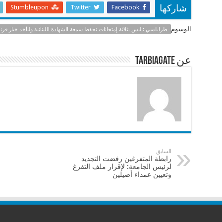
ar
at
ai
e
Stumbleupon
Twitter
Facebook
شاركها
e
sA
l
b
الوسوم
طرابلسي : ليس بثلاثة إمتحانات نحفظ سمعة الشهادة اللبنانية ولنأخذ خيار فرن
p
o
p
o
عن tarbiagate
k
السابق
رابطة المتفرغين رفضت التجديد
لرئيس الجامعة: لإقرار ملف التفرغ
وتعيين عمداء أصيلين