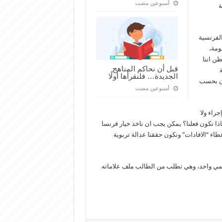
‏أسبوعين مضت
ة
الفرنسية
ومة،
ظن اننا
قبل أن نحاكم المناهج
الجديدة… فلنقرأها أولًا
ان بحسب
‏أسبوعين مضت
جراء ولا
اذا نكون فعلنا؟ يمكن يجب ان ناخذ خيار فرنسا
طاء “الافادات” ونكون حققنا عدالة تربوية
رسمي واحد، وهي تطلب من الطالب ملف علاماته