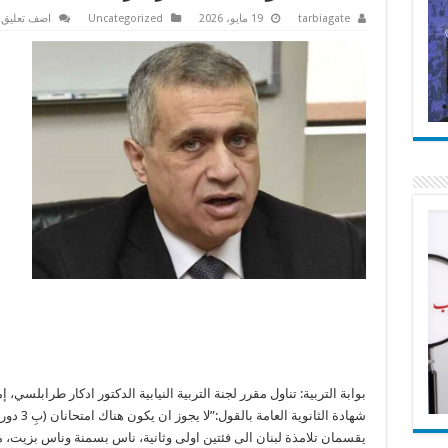
tarbiagate
19 مايو، 2026
Uncategorized
اضف تعليق
بوابة التربية: تناول مقرر لجنة التربية النيابية الدكتور ادكار طرابلسي، إ
شهادة الثانوية العامة بالقول:”لا يجو
يقسمان تلامذة لبنان الى فئتين اولى وثانية، ناس بسمنة وناس بزيت، م