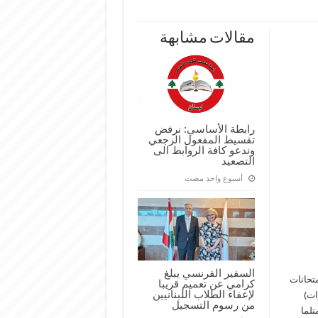
مقالات مشابهة
رابطة الأساسي: نرفض
تقسيط المفعول الرجعي
وندعو كافة الروابط الى
التصعيد
‏أسبوع واحد مضت
السفير الفرنسي يبلغ
متحانات
كرامي عن تعميم قريبا
لإعفاء الطلاب اللبنانيين
ز ان يكون هناك امتحانان (بِ 3 دورات)
من رسوم التسجيل
تلما