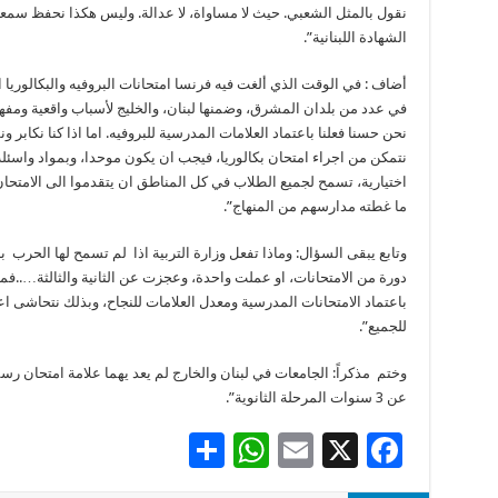
نقول بالمثل الشعبي. حيث لا مساواة، لا عدالة. وليس هكذا نحفظ سمع
الشهادة اللبنانية”.
أضاف : في الوقت الذي ألغت فيه فرنسا امتحانات البروفيه والبكالوريا 
في عدد من بلدان المشرق، وضمنها لبنان، والخليج لأسباب واقعية ومفه
نحن حسنا فعلنا باعتماد العلامات المدرسية للبروفيه. اما اذا كنا نكابر ون
نتمكن من اجراء امتحان بكالوريا، فيجب ان يكون موحدا، وبمواد واسئلة
اختيارية، تسمح لجميع الطلاب في كل المناطق ان يتقدموا الى الامتح
ما غطته مدارسهم من المنهاج”.
وتابع يبقى السؤال: وماذا تفعل وزارة التربية اذا لم تسمح لها الحرب بإ
دورة من الامتحانات، او عملت واحدة، وعجزت عن الثانية والثالثة…..فم
باعتماد الامتحانات المدرسية ومعدل العلامات للنجاح، وبذلك نتحاشى اع
للجميع”.
وختم مذكراً: الجامعات في لبنان والخارج لم يعد يهما علامة امتحان 
عن 3 سنوات المرحلة الثانوية”.
S
W
E
X
F
h
h
m
ac