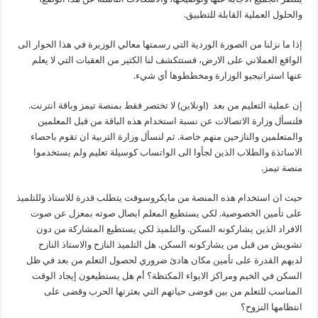
والحلول العملية القابلة للتطبيق.
إذا ما نزلنا من الصورة الوردية التي رسمتها معالي الوزيرة في هذا الحوار الى
الواقع العملاني على الارض، فستتكشف لنا الكثير من العقبات التي لا يعلم
عنها استراتيجيو الوزارة ومخططوها أي شيء.
إن عملية التعليم من بعد (اونلاين) لا تختصر فقط بمنصة تيمز وباقة انترنت.
فلنسأل وزارة الاتصالات عن نسبة استخدام هذه الباقة من قبل المعلمين
والمتعلمين والنازحين منهم خاصة. ثم لنسأل وزارة التربية ان تقوم باحصاء
الاساتذة والطلاب الذين لجأوا الى الواتساب كوسيلة تعليم ولم يستخدموا
منصة تيمز.
حيث ان استخدام هذه المنصة من مايكروسوفت يتطلب قدرة للاستاذ وللتلميذ
على تأمين الخصوصية. لكي يستطيع المعلم ايصال صوته بمعزل عن صوت
الافراد الذين يشاركونه السكن. والتلميذ لكي يستطيع المشاركة من دون
تشويش من قبل من يشاركونه السكن. هل التلميذ النازح والاستاذ النازح
لديهم القدرة على تأمين مكان هادئ ضروري لحصول التعلم من بعد في ظل
السكن في الخيم ومراكز الايواء المكتظة؟ أم هل يستطيعون إيجاد الوقت
المناسب للتعلم من بين فوضى حياتهم التي بعثرتها الحرب وقضى على
انتظامها النزوح؟