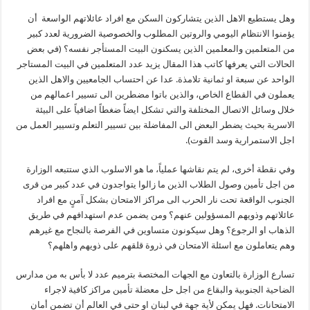
وهل يستطيع الاهل الذين يتشاركون السكن مع افراد عائلاتهم الواسعة أن
يؤمنوا الانتظام اليومي والروتين المطلوب والخصوصية الضرورية لعدد كبير
من المتعلمين والمعلمين الذين يسكنون البيت المستأجر نفسه؟ (في بعض
الحالات التي يعرفها كاتب هذا المقال يزيد عدد المتعلمين في البيت المستاجر
الواحد عن سبعة او ثمانية تلامذة. عدا عن احتساب الجامعيين والاهل الذين
يعملون في القطاع الخاص، والذين باتوا مضطرين الى تسيير اعمالهم من
خلال وسائل الاتصال المختلفة والتي تشكل ايضاً ضغطاً اضافياً على البيئة
الاسرية بحيث يضطر البعض الى المفاضلة بين تسيير التعلم وتسيير العمل من
اجل الاستمرارية وسد القوت).
وفي نقطة أخرى، لم يتم نقاشها عملياً، ما هو الاسلوب الذي ستتبعه الوزارة
من اجل تأمين وصول الطلاب الذين ما زالوا يتواجدون في عدد كبير من قرى
الجنوب الواقعة تحت نار الحرب الى مراكز الامتحان بشكل آمنٍ مع افراد
عائلاتهم وذويهم المسؤولين عنهم؟ ومن يضمن عدم استهدافهم في طريق
الذهاب او الرجوع؟ وهل سيكونون متساوين في الفرصة بالنجاح مع غيرهم
وهم يتعاملون مع اسئلة الامتحان في ذروة قلقهم على ذويهم واهلهم؟
تسارع الوزارة بالتعاون مع الجهات المختصة بترميم عدد لا بأس به من مدارس
الضاحية الجنوبية والبقاع من اجل حل معضلة تأمين مراكز كافية لاجراء
الامتحانات. فهل يمكن لأية جهة في لبنان او حتى في العالم أن تضمن أمان