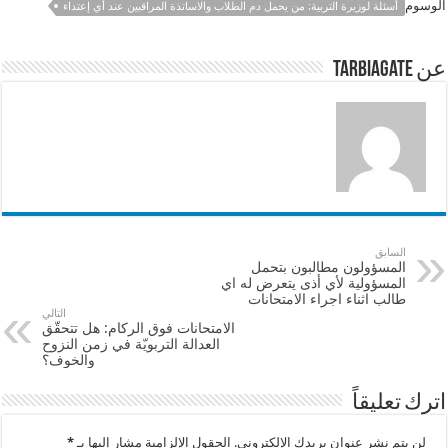
e
sA
l
b
الوسوم
أسئلة لوزيرة التربية: من يحمل دم الطلاب والاساتذة المراقبين عند أي إعتداء
p
o
p
o
عن tarbiagate
k
السابق
المسؤولون مطالبون بتحمل
المسؤولية لأي أذى يتعرض له اي
طالب اثناء اجراء الامتحانات
التالي
الامتحانات فوق الركام: هل تتحقّق
العدالة التربويّة في زمن النزوح
والخوف؟
اترك تعليقاً
لن يتم نشر عنوان بريدك الإلكتروني.
الحقول الإلزامية مشار إليها بـ
*