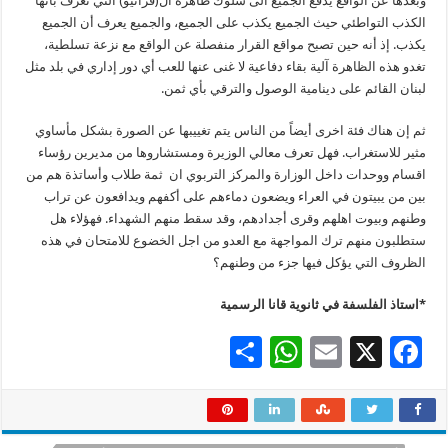
وبعدها عن الواقع يدفع الجميع الى سلوك ظاهرة ال(فرانيو) التي تعرف بأنها
الكذب التواطئي حيث الجميع يكذب على الجميع، والجميع يعرف أن الجميع
يكذب. إذ أنه حين تصبح مواقع القرار منفصلة عن الواقع مع نزعة تسلطية،
تغدو هذه الظاهرة آلية بقاء دفاعية لا غنى عنها للعب أي دور إداري في بلد مثل
لبنان القائم على دينامية الوصول والترقي بأي ثمن.
ثم إن هناك فئة اخرى أيضاً من الناس يتم تغييبها عن الصورة بشكل مأساوي
مثير للاستغراب. فهل تعرف معالي الوزيرة ومستشاروها من مديرين رؤساء
اقسام ووحدات داخل الوزارة والمركز التربوي ان ثمة طلاب وأساتذة هم من
بين من يبيتون في العراء ويضعون دماءهم على أكفهم ويدافعون عن تراب
وطنهم وبيوت اهلهم وقرى أجدادهم، وقد سقط منهم الشهداء. فهؤلاء هل
ستطلبون منهم ترك المواجهة مع العدو من اجل الخضوع للامتحان في هذه
الظروف التي يؤكل فيها جزء من وطنهم؟
*استاذ الفلسفة في ثانوية قانا الرسمية
S
W
E
X
F
h
h
m
ac
ar
at
ai
e