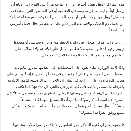
هذه المراكز؟ وهل يقبل أحد في وزارة التربية من أعلى الهرم الى أدناه أن
يرسل ابناً أو ابنة له الى مدرسة في الضاحية أو في المناطق التي استهدفت
من قبل؟ وهل من يؤكد للناس ان هذه المدارس آمنة وغير معرضة للاعتداء؟
من يحمل دم الطلاب والاساتذة المراقبين على عاتقه في حال حصل أمر من
هذا النوع؟
إن زيارة الى مركز امتحان في دائرة الخطر من وزير او سياسي أو مسؤول
تربوي رفيع لدقائق معدودة لا تطمئن الاهل على اولادهم ولا الطلاب على
أرواحهم. ولا تمدهم بالسكينة المطلوبة لاجراء الامتحان.
واذا كانت الوزارة تتكئ بقوة على المعطيات التي يقدمها مديرو الثانويات
المقفلة بفعل الحرب سواء في الجنوب او في مناطق أخرى، فإنه لا يخفى على
معالي الوزيرة ولا على أي احد في لبنان ان الاجراءات الروتينية للامور الادارية
والارقام والنسب والاحصاءات كلها تدور في ظاهرة ال Враньё كما تكتب
بالروسية، اي ال(فرانيو) التي وصفها الروائي العبقري دوستويفسكي قائلاً: ​”إن
الميزة الأساسية للـ (فرانيو) لدينا هي أن المستمع، مهما كان مستمعاً
متشككاً، يظل يمتلك القدرة على تصديقك تماماً… طالما أنك تكذب بشكل
ممتع ووفق القواعد المقبولة”.
فالجميع يعلم ان كثرة المذكرات والتعاميم والاحالات والمراسلات ومثالتيها