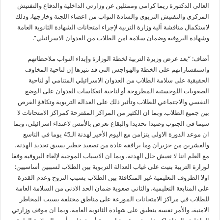
العالي الدكتورة ريما كرامي وممثلين عن وزارتي الداخلية والدفاع والتفتيش
المركزي والتفتيش التربوي والسادة النواب من اعضاء اللجنة وخارجها، وذلك
لاستكمال مناقشة آلية وزارة التربية لإجراء امتحانات الشهادة الثانوية العامة
وشهادة البروفيه وضمان سلامة امن الطلاب من العدوان الاسرائيلي”.
أضاف: “بعد عرض وزيرة التربية لخطة الوزارة وإبداء النواب ملاحظاتهم
واستفساراتهم على الخطة والهواجس التي قد تثيرها إن لناحية المخاوف
الحقيقية على سلامة الطلاب من العدوان الاسرائيلي المتنامي أو لناحية
الصعوبات اللوجستية المطروحة أو لناحية انعكاسات العدوان على الوضع
النفسي والاجتماعي للطلاب وتأثير ذلك على العدالة التربوية وتكافؤ الفرص
بين جميع الطلاب. وبما ان الكثير من المراكز المقترحة كمراكز الامتحانات لا
سيما في الجنوب وصيدا تحديدا والبقاع تعرض بالأمس لاعتداء اسرائيلي، وبما
ان موعد الدورة الاولى يتزامن مع اليوم الأخير لهدنة الـ45 يوما في التاسع
والعشرين من حزيران وما يرافقه عادة من تصعيد خطير يسبق تجديد الهدنة،
مع العلم اننا لا نعيش حال الهدنة، وبما ان الاسباب الموجبة لإلغاء البروفيه وفقا
لوزارة التربية بنيت على غياب العدالة التربوية بين الطلاب لسببين أساسيين:
اولا الظروف التعليمية غير المتكافئة بين الطلاب بسبب النزوح وعدم القدرة
على المتابعة التعليمية، والثاني صعوبة ضمان الحد الادنى من السلامة العامة
للطلاب في مراكز الامتحانات الموزعة على مناطق مختلفة بسبب المخاطر
الامنية، والأمر نفسه ينطبق على شهادة الثانوية العامة، وبما ان موقف وزارتي