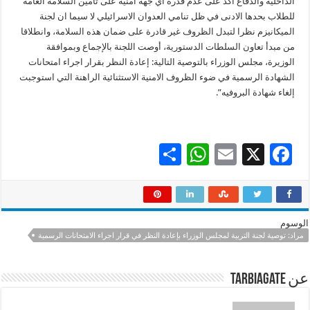
الداخلية والدفاع اكد على عدم قدرة اي جهة أمنية على تأمين السلامة العامة
للطلاب بحدها الادنى في ظل تنامي العدوان الاسرائيلي لا سيما ان لجنة
الميكانيزم نظرا لتبدل الظروف غير قادرة على ضمان هذه السلامة، وانطلاقا
من مبدأ تعاون السلطات الدستورية، أوصت اللجنة بالإجماع وبموافقة
الوزيرة، مجلس الوزراء بالتوصية التالية: إعادة النظر بقرار اجراء امتحانات
الشهادة الرسمية في ضوء الظروف الامنية الاستثنائية الراهنة التي استوجبت
إلغاء شهادة البروفيه”.
S
W
E
X
F
h
h
m
ac
ar
at
ai
e
e
sA
l
b
الوسوم
p
o
مراد: توصية لجنة التربية لمجلس الوزراء بإعادة النظر في قرار اجراء الامتحانات الرسمية
p
o
عن tarbiagate
k