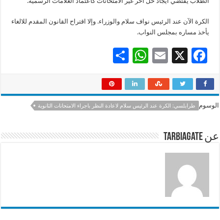
الطلاب يقتضي ايجاد حل آخر غير الامتحانات كاعتماد العلامات الرسمية.
الكرة الآن عند الرئيس نواف سلام والوزراء. وإلا اقتراح القانون المقدم للالغاء
يأخذ مساره بمجلس النواب.
S
W
E
X
F
h
h
m
ac
ar
at
ai
e
e
sA
l
b
الوسوم
طرابلسي: الكرة عند الرئيس سلام لاعادة النظر باجراء الامتحانات الثانوية
p
o
p
o
عن tarbiagate
k