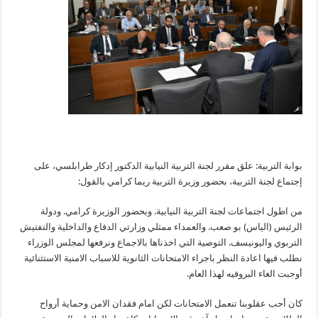
بوابة التربية: علق مقرر لجنة التربية النيابية الدكتور إدكار طرابلسي، على
إجتماع لجنة التربية، بحضور وزيرة التربية ريما كرامي بالقول:
من اطول اجتماعات لجنة التربية النيابية. وبحضور الوزيرة كرامي. ودولة
الرئيس (الياس) بو صعب. والعمداء ممثلي وزارتي الدفاع والداخلية والتفتيش
التربوي واليونيسف. التوصية التي اخذناها بالاجماع ونرفعها لمجلس الوزراء
نطلب فيها اعادة النظر باجراء الامتحانات الثانوية للاسباب الامنية الاستثنائية
أوجبت الغاء البروفيه لهذا العام.
كان أحب عقلوبنا تنعمل الامتحانات لكن امام فقدان الامن وحماية أرواح