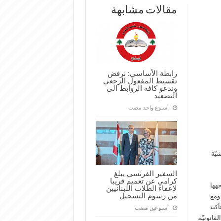
مقالات مشابهة
رابطة الأساسي: نرفض
تقسيط المفعول الرجعي
وندعو كافة الروابط الى
التصعيد
‏أسبوع واحد مضت
يّة
السفير الفرنسي يبلغ
كرامي عن تعميم قريبا
جهها
لإعفاء الطلاب اللبنانيين
من رسوم التسجيل
 ومع
علّمين تأكيد
‏أسبوعين مضت
انونيّة.