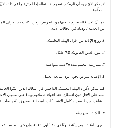
لا يمكن لأيّ جهة أن تُلزمكم بتقديم الاستقالة إذا لم ترغبوا في ذلك، لأنّ
المعلّمة.
من الخدمة”، وذلك في الحالات الآتية:
١. زواج الإناث من أفراد الهيئة التعليميّة.
٢. بلوغ السن القانونيّة (٦٤ عامًا).
٣. ممارسة التعليم مدة ٢٥ سنة متواصلة.
٤. الإصابة بمرض يحول دون متابعة العمل.
كما يمكن لأفراد الهيئة التعليميّة الداخلين في الملاك الذين أتمّوا ال
سنة على الأقل دون انقطاع، عند انتهاء خدماتهم وبناءً على طلبهم، ال
التقاعد، شرط تسديد كامل الاشتراكات المتوجّبة لصندوق التّعويضات 
٣- السّنة المدرسيّة
تنتهي السّنة المدرسيّة قانونًا في ٣٠ أيلول ٢٠٢٦، وإن كان التعليم الفعلي ينتهي خلال شهر حزيران.