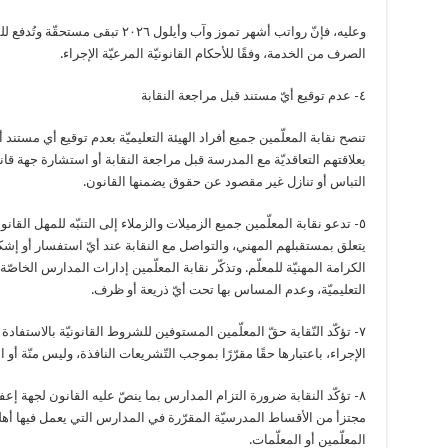
وعليه، فإنّ رواتب أشهر تموز وآب وأيلول 
الصرف من الخدمة، وفقًا للأحكام القانونيّة المرعيّة الإجراء.
٤- عدم توقيع أيّ مستند قبل مراجعة النقابة
تنصح نقابة المعلّمين جميع أفراد الهيئة التعليميّة بعدم توقيع أي مستند أ
بعلاقتهم التعاقديّة مع المدرسة قبل مراجعة النقابة أو استشارة جهة قانو
التباس أو تنازل غير مقصود عن حقوق يضمنها القانون.
٥- تدعو نقابة المعلّمين جميع الزميلات والزملاء إلى التنبّه للمهل القانو
يتعلق بمستقبلهم المهني، والتواصل مع النقابة عند أيّ استفسار أو إشك
الكرامة المهنيّة للمعلّم. وتذكّر نقابة المعلّمين إدارات المدارس الخاص
التعليميّة، وعدم المساس بها تحت أيّ ذريعة أو ظرف.
٧- تؤكّد النّقابة حقّ المعلّمين المستوفين للشروط القانونيّة بالاستفاد
الإجراء، باعتبارها حقًا مقرّرًا بموجب التّشريعات النافذة، وليس منّة أو امت
٨- تؤكّد النقابة ضرورة التزام المدارس بما ينصّ عليه القانون لجهة إعفاء
مجتزأ من الأقساط المدرسيّة المقرّرة في المدارس التي يعمل فيها أ
المعلّمين أو المعلّمات.