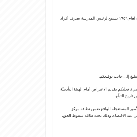
لا تزال المادّة ٢٩ من قانون تنظيم الهيئة التعليمية في المدارس الخاصة لعام ١٩٥٦ تسمح لرئيس المدرسة بصرف أفراد
بليغ إلى جانب توقيعكم.
ى المادة ٢٦ من قانون ١٩٥٦ (الصرف التأديبي)، فعليكم تقديم الاعتراض أمام الهيئة التأديبيّة
اريخ التبلّغ.
ّة ٢٩، فعليكم مراجعة قاضي الأمور المستعجلة الواقع ضمن نطاقه مركز
افي عند الاقتضاء، وذلك تحت طائلة سقوط الحق.