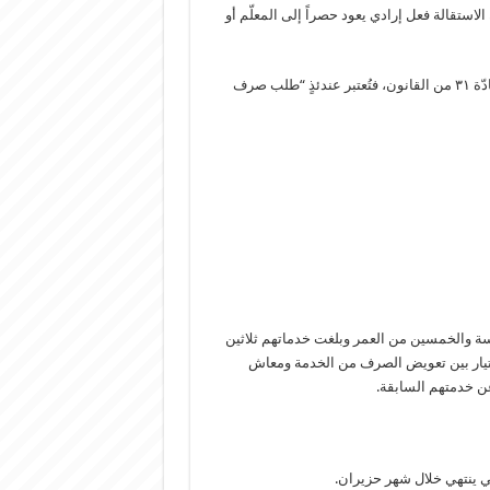
 الاستقالة فعل إرادي يعود حصراً إلى المعلّم أو
كما أنّ الاستقالة تحرم صاحبها من التعويض، إلا إذا كانت تستند إلى المادّة ٣١ من القانون، فتُعتبر عندئذٍ “طلب صرف
خامسة والخمسين من العمر وبلغت خدماتهم ثلاثين
اختيار بين تعويض الصرف من الخدمة ومعاش
عن خدمتهم السابقة.