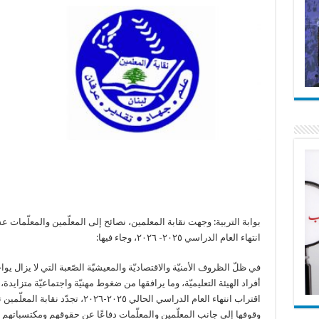
بوابة التربية: وجهت نقابة المعلمين، نصائح إلى المعلّمين والمعلّمات عش
انتهاء العام الدراسي ٢٠٢٥- ٢٠٢٦، وجاء فيها:
في ظلّ الظروف الأمنيّة والاقتصاديّة والمعيشيّة الصّعبة التي لا يزال يوا
أفراد الهيئة التعليميّة، وما يرافقها من ضغوط مهنيّة واجتماعيّة متزايدة،
اقتراب انتهاء العام الدراسي الحالي ٢٠٢٥-٢٠٢٦، تجدّد نقابة الم
وقوفها إلى جانب المعلّمين والمعلّمات دفاعًا عن حقوقهم ومكتسباتهم الق