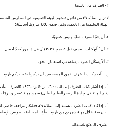
٢- الصرف من الخدمة
الهيئة التعليميّة من الخدمة، ولكن ضمن ثلاثة شروط أساسيّة:
١. أن يتمّ الصرف خطيًا وليس شفهيًا.
٢. أن يُبلَّغ كتاب الصرف قبل ٥ تموز ٢٠٢٦ (أي في ٤ تموز كحدّ أقصى).
٣. ألاّ يشكّل الصرف إساءة في استعمال الحق.
إذا تبلّغتم كتاب الصّرف، فمن المستحسن أن تذكروا بخط يدكم تاريخ الت
أما إذا أشار كتاب الصّرف إل
(قلم الهيئة في وزارة التربية والتعليم العالي) ضمن مهلة عشرين يومًا من ت
أما إذا كان كتاب الصّرف يستند إلى الماد
المدرسة، خلال مهلة شهرين من تاريخ التبلّغ، للمطالبة بالتعويض الإض
الصّرف المقنّع باستقالة