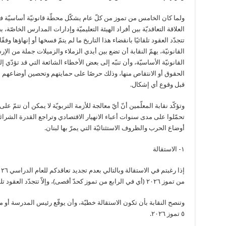
ولما كان الخامس من تموز من كلّ عام يشكّل محطّة قانونيّة أساسيّة 
العلاقة التعاقديّة بين أفراد الهيئة التعليميّة وإدارات المدارس الخاصّة، 
تتجدّد العقود تلقائيًا بانقضاء هذا التاريخ ما لم يتمّ فسخها أو إنهاؤها وفقً
القانونيّة، يهمّ النقابة أن تضع بين أيدي الزملاء والزميلات جملة من الإ
القانونيّة الأساسيّة، وأن تنبّه إلى بعض الأخطاء الشائعة التي قد تؤدّي إ
الحقوق أو الانتقاص منها، وذلك حرصًا على حمايتهم وتحصين أوضاعهم الق
قبل وقوع أي إشكال.
وتؤكّد نقابة المعلّمين أنّ أيّ معالجة للأزمة التربويّة لا يمكن أن تتمّ ع
تحمّلوا على مدى سنوات أعباء الانهيار الاقتصادي وتراجع القدرة الشرائيّ
أوضاع الحرب والظروف الاستثنائيّة التي يمرّ بها لبنان.
١- الاستقالة
من تموز ٢٠٢٦ (أي في الرابع من تموز كحدّ أقصى)، وإلاّ تتجدّد العقود تلقائيًا للعام الدراسي المقبل.
وتنصح النقابة بأن تكون الاستقالة خطيّة، وأن يوقّع رئيس المدرسة أو م
٥ تموز ٢٠٢٦.