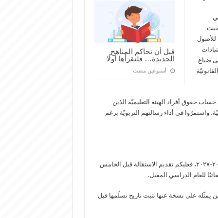
في
بحيث
ا للأصول
رشادات
قبل أن نحاكم المناهج
الجديدة… فلنقرأها أولًا
لى ضياع
انونيّة
‏أسبوعين مضت
لى حساب حقوق أفراد الهيئة التعليميّة الذين
ة، واستمرّوا في أداء رسالتهم التربويّة برغم
إذا رغبتم في الاستقالة وبالتالي بعدم تجديد تعاقدكم للعام الدراسي ٢٠٢٦-٢٠٢٧، فعليكم تقديم الاستقالة قبل الخامس
ن يمثّله على نسخة عنها تثبت تاريخ تسلّمها قبل