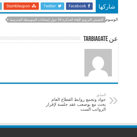
ar
at
ai
e
Stumbleupon
Twitter
Facebook
شاركها
e
sA
l
b
الوسوم
التفتيش التربوي لإلغاء المذكرة 36 حول إمتحانات المتوسطة المدرسية
p
o
p
o
عن tarbiagate
k
السابق
جواد وتجمع روابط القطاع العام
بحث مع بوصعب عقد جلسة لإقرار
الرواتب الست