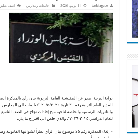
tarbiagate
11 يونيو، 2026
جامعات ومدارس
اضف تعليق
بوابة التربية: صدر عن المفتشية العامة التربوية بيان رأي بالمذكرة ال
المدير العام للتربية رقم ٣٦ تاريخ ٢٦/٥/٢٠٢٦ “تعليمات الى المدارس
والثانويات الرسمية والخاصة لناحية منح إفادات نجاح في الصف التاسع
للعام الدراسي ٢٠٢٥-٢٠٢٦”، والذي خلص الى اقتراح ما يلي:
– إلغاء المذكرة رقم 36 موضوع بيان الرأي نظراً لشوائبها القانونية 