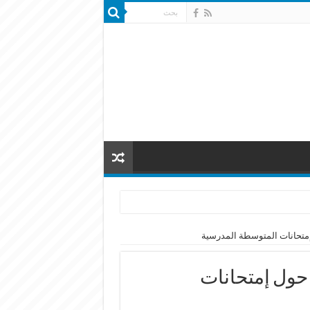
لتفتيش التربوي لإلغاء المذكرة 36 حول إمتحانات