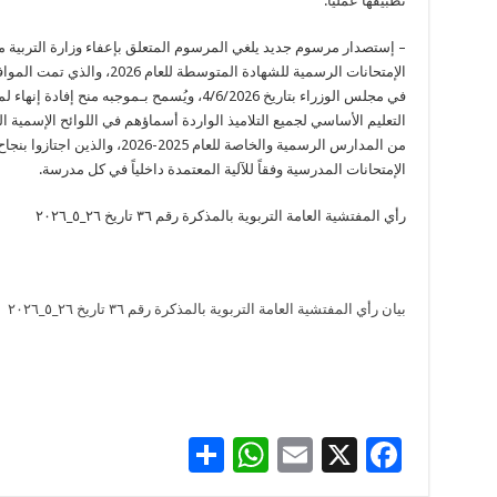
تطبيقها عملياً.
– ​إستصدار مرسوم جديد يلغي المرسوم المتعلق بإعفاء وزارة التربية م
الإمتحانات الرسمية للشهادة المتوسطة للعام 2026، وا
في مجلس الوزراء بتاريخ 4/6/2026، ويُسمح بـموجبه منح إفادة إنه
التعليم الأساسي لجميع التلاميذ الواردة أسماؤهم في اللوائح الإسمية ا
من المدارس الرسمية والخاصة للعام 2025-2026، والذين اجتازوا بنج
الإمتحانات المدرسية وفقاً للآلية المعتمدة داخلياً في كل مدرسة.
رأي المفتشية العامة التربوية بالمذكرة رقم ٣٦ تاريخ ٢٦_٥_٢٠٢٦
بيان رأي المفتشية العامة التربوية بالمذكرة رقم ٣٦ تاريخ ٢٦_٥_٢٠٢٦
S
W
E
X
F
h
h
m
ac