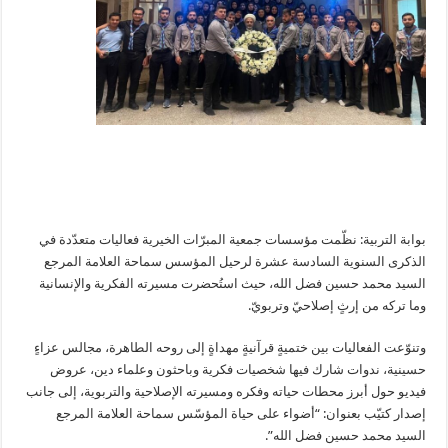
بوابة التربية: نظّمت مؤسسات جمعية المبرّات الخيرية فعاليات متعدّدة في
الذكرى السنوية السادسة عشرة لرحيل المؤسس سماحة العلامة المرجع
السيد محمد حسين فضل الله، حيث استُحضرت مسيرته الفكرية والإنسانية
وما تركه من إرثٍ إصلاحيّ وتربويّ.
وتنوّعت الفعاليات بين ختميةٍ قرآنيةٍ مهداةٍ إلى روحه الطاهرة، مجالس عزاءٍ
حسينية، ندوات شارك فيها شخصيات فكرية وباحثون وعلماء دين، عروض
فيديو حول أبرز محطات حياته وفكره ومسيرته الإصلاحية والتربوية، إلى جانب
إصدار كتيّب بعنوان: “أضواء على حياة المؤسّس سماحة العلامة المرجع
السيد محمد حسين فضل الله”.