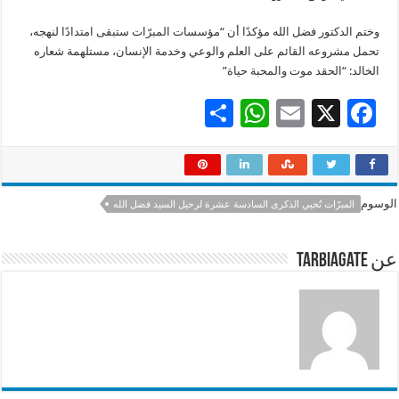
وختم الدكتور فضل الله مؤكدًا أن “مؤسسات المبرّات ستبقى امتدادًا لنهجه،
تحمل مشروعه القائم على العلم والوعي وخدمة الإنسان، مستلهمة شعاره
الخالد: “الحقد موت والمحبة حياة”
S
W
E
X
F
h
h
m
ac
ar
at
ai
e
e
sA
l
b
الوسوم
المبرّات تُحيي الذكرى السادسة عشرة لرحيل السيد فضل الله
p
o
p
o
عن tarbiagate
k