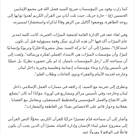
كما زارت وفود من المؤسسات ضريح السيد فضل الله في مجمع الإمامين
الحسنين (ع) – حارة حريك، حيث تلت آياتٍ من القرآن الكريم أهدوا ثوابها إلى
روحه الطاهرة، ووضعوا أكاليل من الزهر وفاءً لذكراه واستحضارًا لمسيرته.
وفي لقاء عقد في الإدارة العامة لجمعية المبرّات الخيرية، كانت كلمة لمدير
عام المبرّات أكد فيها “أن هذه الذكرى تمثّل وقفة مسؤولية قبل أن تكون
استذكارًا”، مشيرًا إلى أن “ما تركه السيد يمثل مشروعًا فكريًا وتربويًا وإنسانيًا
كبيرًا، وأن مؤسسات المبرّات هي الامتداد العملي لفكره ورسالته”. ولفت إلى
أن سماحته كان “رجل المؤسسات بامتياز، إذ لم يكن حضوره نظريًا، بل عمليًا
في تأسيس وإدارة وبناء مؤسسات إنسانية وتعليمية وخيرية داخل لبنان
وخارجه لخدمة الأيتام والفقراء وذوي الحاجات وطلاب العلم”.
وتطرق إلى تجربته مع السيد، إذ رافقه في مسارات العمل الإسلامي داخل
لبنان وخارجه، وفي تأسيس مراكز ومشاريع في أوروبا، مؤكدًا أنه كان “يشجّع
على الانفتاح والعمل المؤسسي والتخطيط المستقبلي، ويتعامل مع القضايا
بعقلانية وحوار قائم على الاختصاص بعيدًا عن العاطفة والشعارات”.
وأشار إلى أن سماحته قدّم تفسيرًا حركيًا للقرآن الكريم، محوّلًا النص القرآني
إلى مشروع عملي لبناء الإنسان وإدارة الحياة، معتبرًا أن الدين يجب أن يكون
فاعلًا في الواقع لا معزولًا عنه.