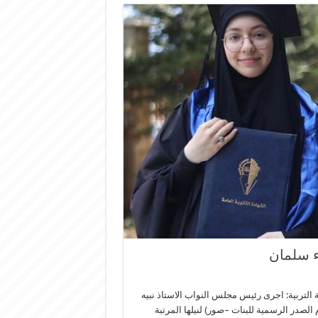
ء سلمان
 التربية: اجرى رئيس مجلس النواب الاستاذ نبيه
مان( من ثانوية الإمام الصدر الرسمية للبنات –صور) لنيلها المرتبة