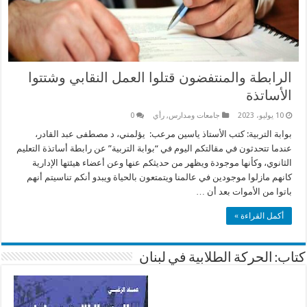
الرابطة والمنتفضون قتلوا العمل النقابي وشتتوا
الأساتذة
10 يوليو، 2023
جامعات ومدارس
,
رأي
0
بوابة التربية: كتب الأستاذ ياسين مرعب: يؤلمني، د مصطفى عبد القادر،
عندما تتحدثون في مقالتكم اليوم في “بوابة التربية” عن رابطة أساتذة التعليم
الثانوي، وكأنها موجودة ويظهر من حديثكم عنها وعن أعضاء هيئتها الإدارية
كانهم مازلوا موجودين في عالمنا ويتمتعون بالحياة ويبدو أنكم تناسيتم أنهم
باتوا من الأموات بعد أن …
أكمل القراءة »
كتاب: الحركة الطلابية في لبنان