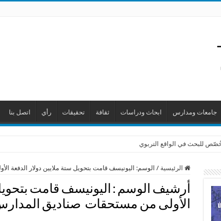
جامعات ومدارس
ابحاث ودراسات
ثقافة
تحقيقات
رأي
اتصل بنا
 خُصّص للبحث في الواقع التربوي
الرئيسية
/
الوسم:
اليونيسف قامت بتحويل ستة ملايين دولار الدفعة ا
أرشيف الوسم :
اليونيسف قامت بتحويل 
الأولى من مستحقات صناديق المدار