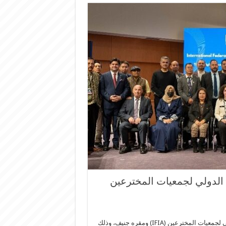
اد الدولي لجمعيات المخترعين
بوابة التربية: تم انتخاب لبنان عضوا في اللجنة التنفيذية للاتحاد الدولي لجمعيات المخترعين (IFIA) ومقره جنيف، وذلك